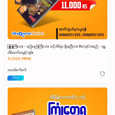
ဖြူဖြူကြီးလား - မည်းမည်းကြီးလား သင့်အိမ်မှာ ရှိနေပြီလား ❓စာအုပ်အမည် - ရွှေ
အိမ်တော်အဖွင့်ကျမ်း
11,000 MMK
အသစ်စက်စက်
Shop