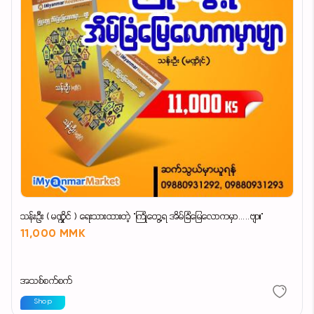
သန်းဦး ( မဏ္ဍိုင် ) ရေးသားထားတဲ့ "ကြုံတွေ့ရ အိမ်ခြံမြေလောကမှာ.....ဗျာ။"
11,000 MMK
အသစ်စက်စက်
Shop