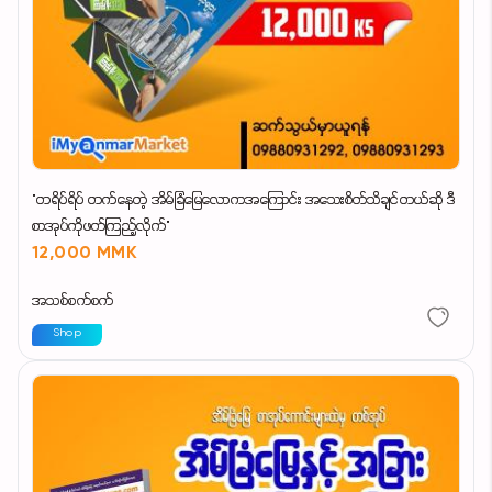
"တရိပ်ရိပ် တက်နေတဲ့ အိမ်ခြံမြေလောကအကြောင်း အသေးစိတ်သိချင်တယ်ဆို ဒီ
စာအုပ်ကိုဖတ်ကြည့်လိုက်"
12,000 MMK
အသစ်စက်စက်
Shop