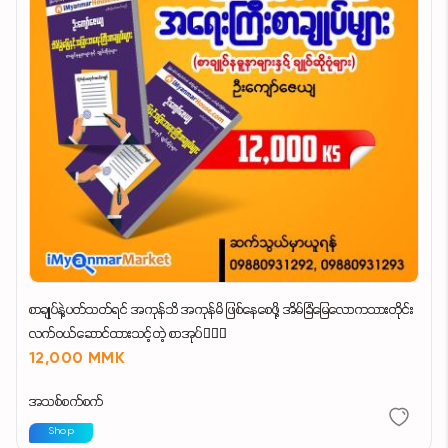
စာချုပ်နဲ့ပတ်သတ်ရင် အကုန်သိ အကုန်မိ ဖြစ်နေစေဖို့ အိမ်ခြံမြေလောကသားတိုင်း
လက်ဝယ်ဆောင်ထားသင့်တဲ့ စာအုပ်👉🏻📘
12,000 MMK
အသစ်စက်စက်
Shop