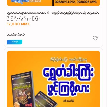
လွှတ်တော်ရှေ့နေ မောင်ကောင်းဖေ ရဲ့ " မြေရှင်သူဌေးကြီးဖြစ်ပါရစေနှင့် အခြားအိမ်
ခြံမြေသိမှတ်ဖွယ်ရာအဖြာဖြာ။
12,000 MMK
အသစ်စက်စက်
Shop