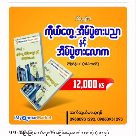
🔰🔰အိမ်ခြံမြေနဲ့ မကင်းသူတိုင်း မဖြစ်မနေဆောင်ထားသင့်တဲ့ စာအုပ်