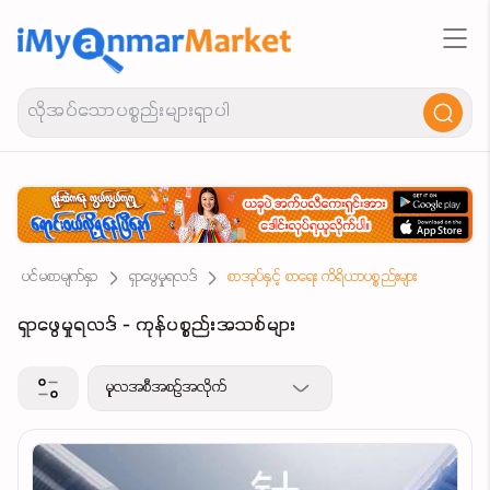
ပင်မစာမျက်နှာ
ရှာဖွေမှုရလဒ်
စာအုပ်နှင့် စာရေး ကိရိယာပစ္စည်းများ
ရှာဖွေမှုရလဒ် - ကုန်ပစ္စည်းအသစ်များ
မူလအစီအစဉ်အလိုက်