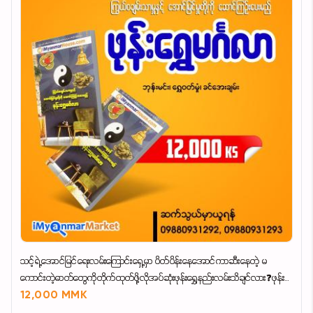
သင့်ရဲ့အောင်မြင်ရေးလမ်းကြောင်းရှေ့မှာ ပိတ်ပိန်းနေအောင်ကာဆီးနေတဲ့ မ
ကောင်းတဲ့ဓာတ်တွေကိုတိုက်ထုတ်ဖို့လိုအပ်ဆုံးဖုန်းရွှေနည်းလမ်းသိချင်လား❓ဖုန်း
ရွှေမင်္ဂလာစာအုပ်ကိုအမြန်ဝယ်ဖတ်လိုက်တော့နော်💘
12,000 MMK