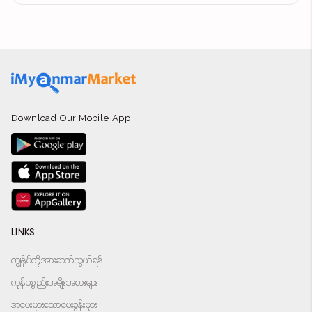
Download Our Mobile App
LINKS
ကျွန်ုပ်တို့အားဆက်သွယ်ရန်
ကုန်ပစ္စည်းအမျိုးအစားများ
အမေးများသောမေးခွန်းများ