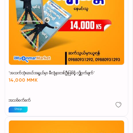
"အသက်သုံးဆယ်အရွယ်မှာ မီလျံနာတစ်ဦးဖြစ်ဖို့ လျှို့ဝှက်ချက်"
14,000 MMK
အသစ်စက်စက်
Shop