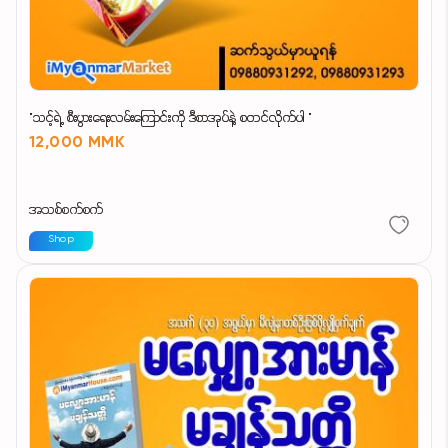
"သင့်ရဲ့ စီးပွားရေးလမ်းကြောင်းကို ဒီစာအုပ်နဲ့ စတင်လိုက်ပါ "
12,000 MMK
အသစ်စက်စက်
Shop