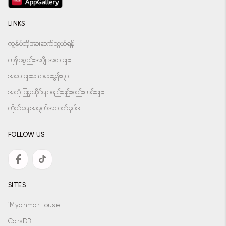
LINKS
ကျွန်ုပ်တို့အားဆက်သွယ်ရန်
ကုန်ပစ္စည်းအမျိုးအစားများ
အမေးများသောမေးခွန်းများ
အသုံးပြုမှုဆိုင်ရာ စည်းမျဉ်းစည်းကမ်းများ
ကိုယ်ရေးအချက်အလက်မူဝါဒ
FOLLOW US
SITES
iMyanmarHouse
CarsDB