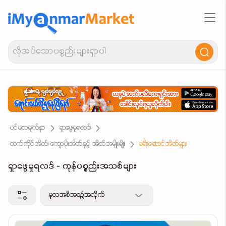
ပင်မစာမျက်နှာ
ရှာဖွေမှုရလဒ်
လက်ကိုင်အိတ်၊ ကျောပိုးအိတ်နှင့် အိတ်အမျိုးမျိုး
ခရီးဆောင်အိတ်များ
ရှာဖွေမှုရလဒ် - ကုန်ပစ္စည်းအသစ်များ
မူလအစီအစဉ်အလိုက်