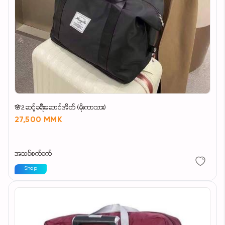
🌸2ဆင့်ခရီးဆောင်အိတ် (မိုးကာသား)
27,500 MMK
အသစ်စက်စက်
Shop