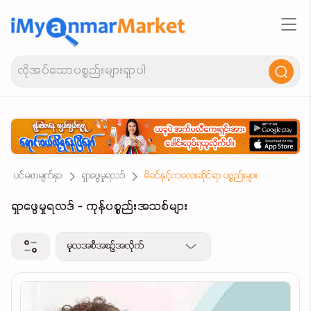
ပင်မစာမျက်နှာ
ရှာဖွေမှုရလဒ်
မိခင်နှင့်ကလေးဆိုင်ရာ ပစ္စည်းများ
ရှာဖွေမှုရလဒ် - ကုန်ပစ္စည်းအသစ်များ
မူလအစီအစဉ်အလိုက်