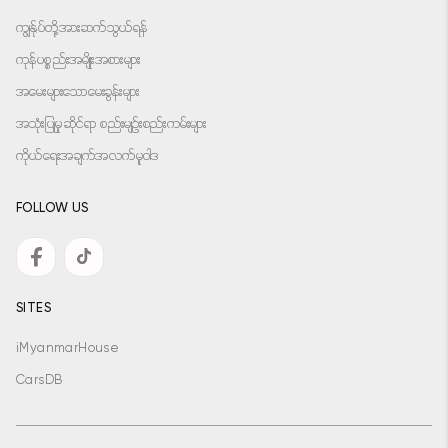
ကျွန်ုပ်တို့အားဆက်သွယ်ရန်
ကုန်ပစ္စည်းအမျိုးအစားများ
အမေးများသောမေးခွန်းများ
အသုံးပြုမှုဆိုင်ရာ စည်းမျဉ်းစည်းကမ်းများ
ကိုယ်ရေးအချက်အလက်မူဝါဒ
FOLLOW US
SITES
iMyanmarHouse
CarsDB