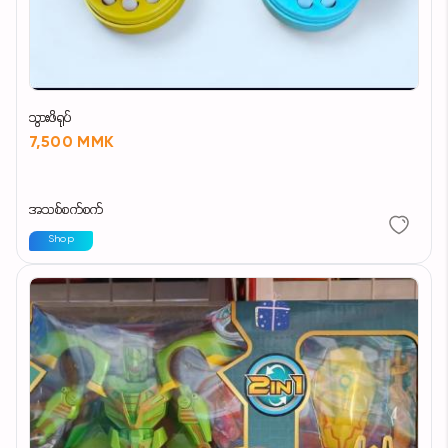
သွားဖိရုပ်
7,500 MMK
အသစ်စက်စက်
Shop