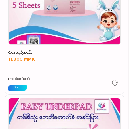
မီးနေသည်အခင်း
11,800 MMK
အသစ်စက်စက်
Shop