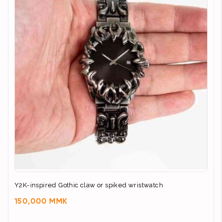
Y2K-inspired Gothic claw or spiked wristwatch
150,000 MMK