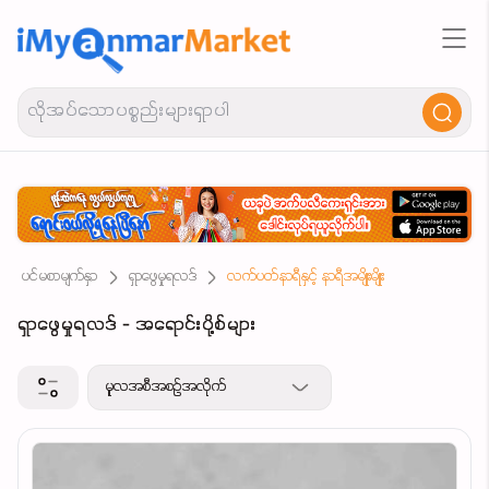
ပင်မစာမျက်နှာ
ရှာဖွေမှုရလဒ်
လက်ပတ်နာရီနှင့် နာရီအမျိုးမျိုး
ရှာဖွေမှုရလဒ် - အရောင်းပို့စ်များ
မူလအစီအစဉ်အလိုက်