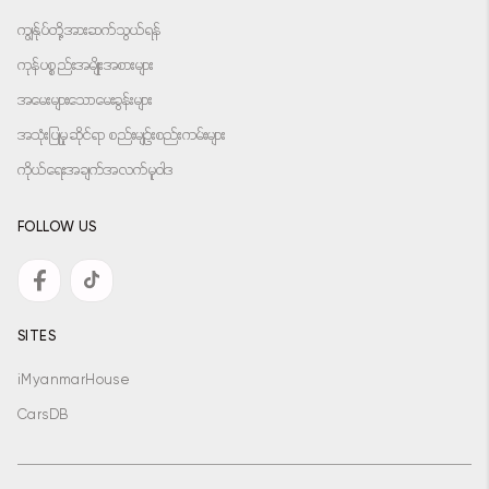
ကျွန်ုပ်တို့အားဆက်သွယ်ရန်
ကုန်ပစ္စည်းအမျိုးအစားများ
အမေးများသောမေးခွန်းများ
အသုံးပြုမှုဆိုင်ရာ စည်းမျဉ်းစည်းကမ်းများ
ကိုယ်ရေးအချက်အလက်မူဝါဒ
FOLLOW US
SITES
iMyanmarHouse
CarsDB