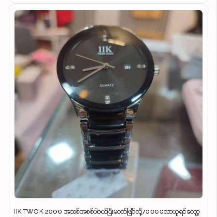
IIK TWOK 2000 အသစ်အစစ်ပါဝယ်ပြီးမဝတ်ဖြစ်လို့70000လာယူရင်လျော့