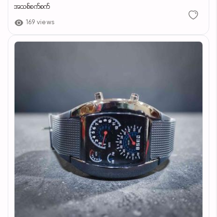
အသစ်စက်စက်
169 views