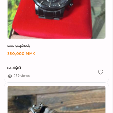
ခုဝယ် ခုရောင်းမည်
350,000 MMK
အသစ်နီးပါး
279 views