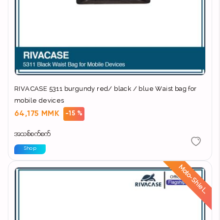
RIVACASE 5311 burgundy red/ black / blue Waist bag for
mobile devices
64,175 MMK
-15 %
အသစ်စက်စက်
Shop
d