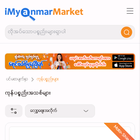
ပင်မစာမျက်နှာ
ကုန်ပစ္စည်းများ
ကုန်ပစ္စည်းအသစ်များ
လျှော့စျေးအလိုက်