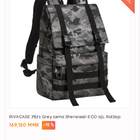
d
RIVACASE 7621 Grey camo Sherwood-ECO 15L Rolltop
169,150 MMK
-15 %