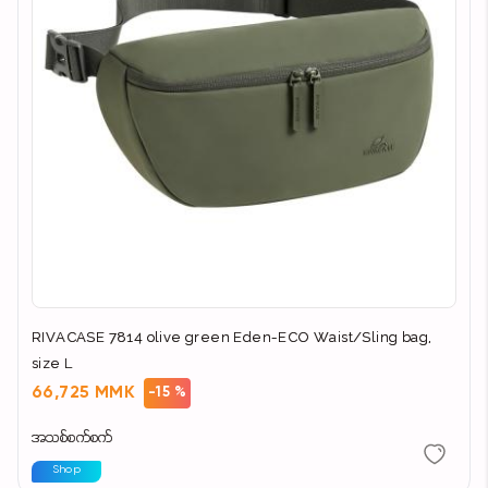
RIVACASE 7814 olive green Eden-ECO Waist/Sling bag,
size L
66,725 MMK
-15 %
အသစ်စက်စက်
Shop