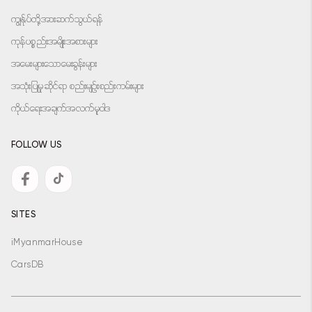
ကျွန်ုပ်တို့အားဆက်သွယ်ရန်
ကုန်ပစ္စည်းအမျိုးအစားများ
အမေးများသောမေးခွန်းများ
အသုံးပြုမှုဆိုင်ရာ စည်းမျဉ်းစည်းကမ်းများ
ကိုယ်ရေးအချက်အလက်မူဝါဒ
FOLLOW US
SITES
iMyanmarHouse
CarsDB