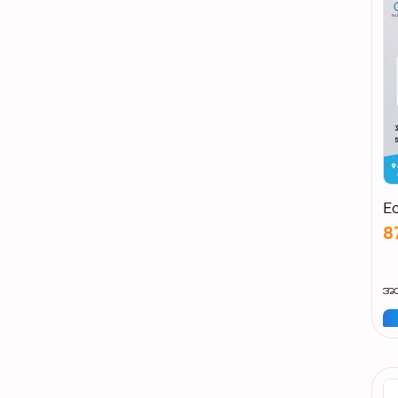
Ec
8
အသ