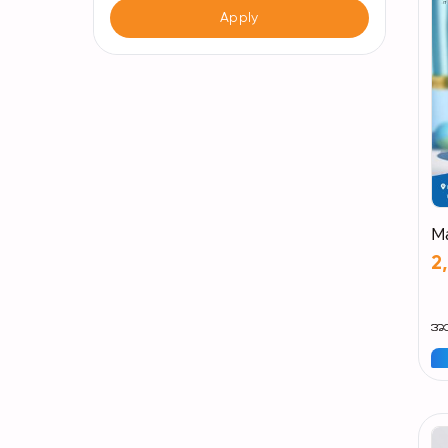
Apply
M
2
အသ