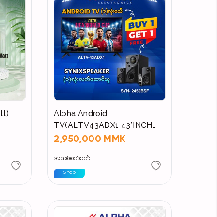
tt)
Alpha Android
TV(ALTV43ADX1 43"INCH
ANDROID )
2,950,000 MMK
အသစ်စက်စက်
Shop