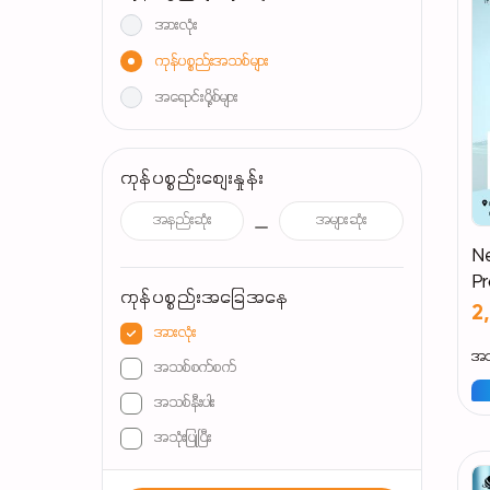
အားလုံး
ကုန်ပစ္စည်းအသစ်များ
အရောင်းပို့စ်များ
ကုန်ပစ္စည်းစျေးနှုန်း
Ne
Pr
ကုန်ပစ္စည်းအခြေအနေ
2
အားလုံး
အသ
အသစ်စက်စက်
အသစ်နီးပါး
အသုံးပြုပြီး