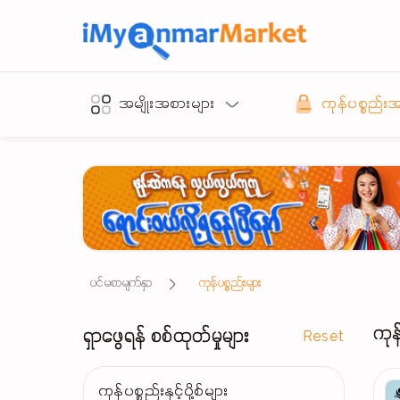
အမျိုးအစားများ
ကုန်ပစ္စည်း
ပင်မစာမျက်နှာ
ကုန်ပစ္စည်းများ
ကုန
ရှာဖွေရန် စစ်ထုတ်မှုများ
Reset
ကုန်ပစ္စည်းနှင့်ပို့စ်များ