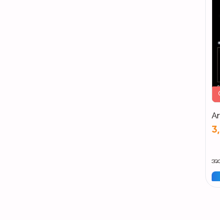
Ar
3
အသ