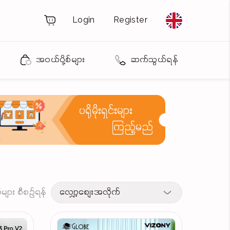
Login
Register
အဝယ်ပို့စ်များ
ဆက်သွယ်ရန်
ပရိုမိုးရှင်းများ
ကြည့်မည်
့စ်များ စီစဉ်ရန်
လျှော့စျေးအလိုက်