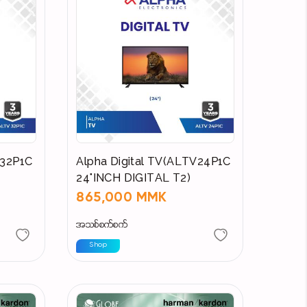
V32P1C
Alpha Digital TV(ALTV24P1C
24"INCH DIGITAL T2)
865,000 MMK
အသစ်စက်စက်
Shop