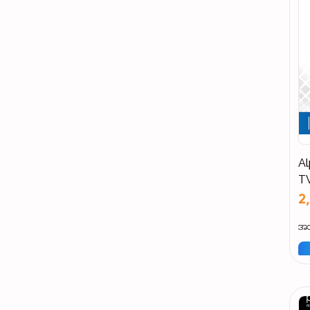
Al
T
A
2
အသ