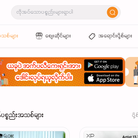
အသစ်များ
စျေးဆိုင်များ
အရောင်းပို့စ်များ
်ပစ္စည်းအသစ်များ
ပို