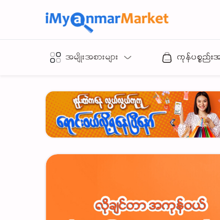
အမျိုးအစားများ
ကုန်ပစ္စည်း