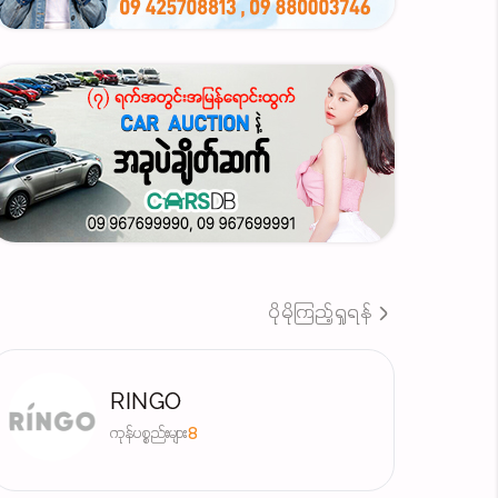
ပိုမိုကြည့်ရှုရန်
RINGO
ကုန်ပစ္စည်းများ
8