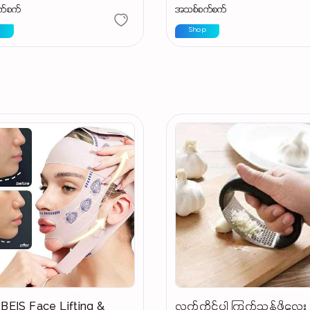
က်စက်
အသစ်စက်စက်
p
Shop
EIS Face Lifting &
လက်ကိုင်ပါ ကြက်သွန်ဖိလေး