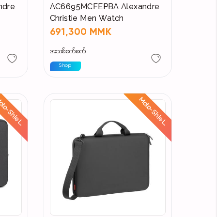
ndre
AC6695MCFEPBA Alexandre
Christie Men Watch
691,300 MMK
အသစ်စက်စက်
Shop
M
o
t
o
-
S
h
i
e
l
:
R
i
d
e
S
a
f
e
,
S
t
a
y
D
r
y
M
o
t
o
-
S
h
i
e
l
:
R
i
d
e
S
a
f
e
,
S
t
a
y
D
r
y
d
d