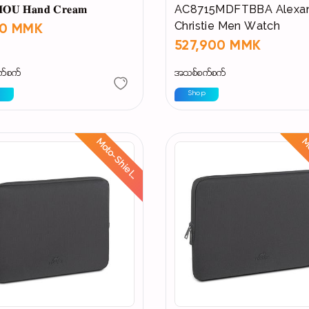
𝐎𝐔 𝐇𝐚𝐧𝐝 𝐂𝐫𝐞𝐚𝐦
AC8715MDFTBBA Alexa
Christie Men Watch
00 MMK
527,900 MMK
က်စက်
အသစ်စက်စက်
p
Shop
M
o
t
o
-
S
h
i
e
l
:
R
i
d
e
S
a
f
e
,
S
t
a
y
D
r
y
d