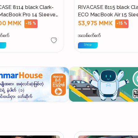
ASE 8114 black Clark-
RIVACASE 8115 black Cla
MacBook Pro 14 Sleeve
ECO MacBook Air 15 Sle
rproof zip)
(Waterproof zip)
000 MMK
53,975 MMK
-15 %
-15 %
က်စက်
အသစ်စက်စက်
p
Shop