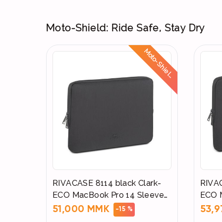
Moto-Shield: Ride Safe, Stay Dry
M
o
t
o
-
S
h
i
e
l
:
R
i
d
e
S
a
f
e
,
S
t
a
y
D
r
y
d
RIVACASE 8114 black Clark-
RIVAC
ECO MacBook Pro 14 Sleeve
ECO M
(Waterproof zip)
(Wate
51,000 MMK
53,
-15 %