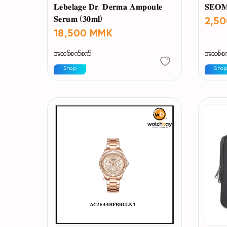
𝐋𝐞𝐛𝐞𝐥𝐚𝐠𝐞 𝐃𝐫. 𝐃𝐞𝐫𝐦𝐚 𝐀𝐦𝐩𝐨𝐮𝐥𝐞
𝐒𝐄𝐎𝐌
𝐒𝐞𝐫𝐮𝐦 (𝟑𝟎𝐦𝐥)
2,5
18,500 MMK
အသစ်စက်စက်
အသစ်စ
Shop
Sho