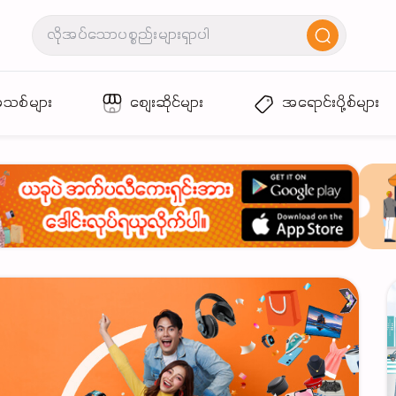
အသစ်များ
စျေးဆိုင်များ
အရောင်းပို့စ်များ