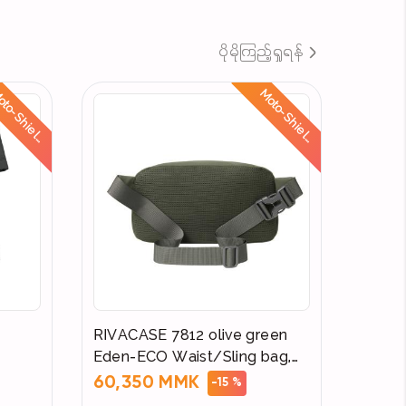
ပိုမိုကြည့်ရှုရန်
M
o
t
o
-
S
h
i
e
l
:
R
i
d
e
S
a
f
e
,
S
t
a
y
D
r
y
M
o
t
o
-
S
h
i
e
l
:
R
i
d
e
S
a
f
e
,
S
t
a
y
D
r
y
d
d
RIVACASE 7812 olive green
Eden-ECO Waist/Sling bag,
size M
60,350 MMK
-15 %