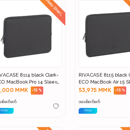
M
o
t
o
-
S
h
i
e
l
:
R
i
d
e
S
a
f
e
,
S
t
a
y
D
r
y
d
VACASE 8114 black Clark-
RIVACASE 8115 black C
CO MacBook Pro 14 Sleeve
ECO MacBook Air 15 S
aterproof zip)
(Waterproof zip)
1,000 MMK
53,975 MMK
-15 %
-15 %
စ်စက်စက်
အသစ်စက်စက်
Shop
Shop