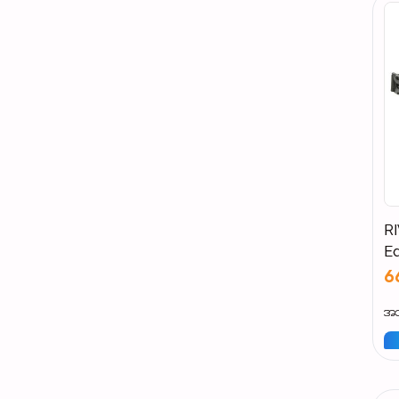
RI
E
si
6
အသ