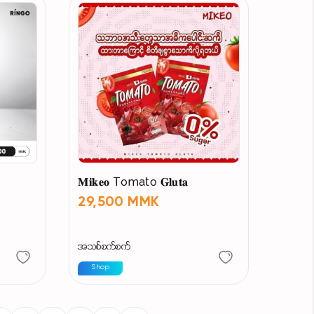
𝐌𝐢𝐤𝐞𝐨 Tomato 𝐆𝐥𝐮𝐭𝐚
29,500 MMK
အသစ်စက်စက်
Shop