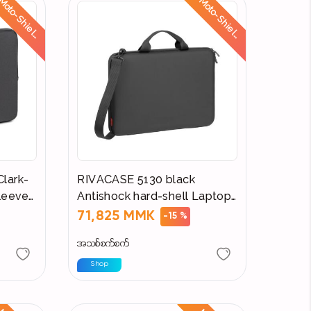
M
o
t
o
-
S
h
i
e
l
:
R
i
d
e
S
a
f
e
,
S
t
a
y
D
r
y
M
o
t
o
-
S
h
i
e
l
:
R
i
d
e
S
a
f
e
,
S
t
a
y
D
r
y
d
d
lark-
RIVACASE 5130 black
leeve
Antishock hard-shell Laptop
Case
71,825 MMK
-15 %
အသစ်စက်စက်
Shop