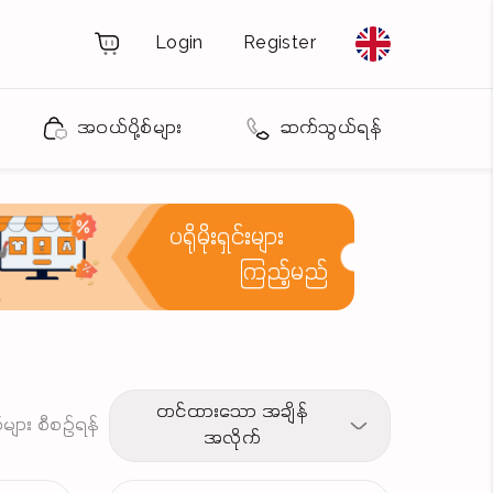
Login
Register
အဝယ်ပို့စ်များ
ဆက်သွယ်ရန်
ပရိုမိုးရှင်းများ
ကြည့်မည်
တင်ထားသော အချိန်
့စ်များ စီစဉ်ရန်
အလိုက်