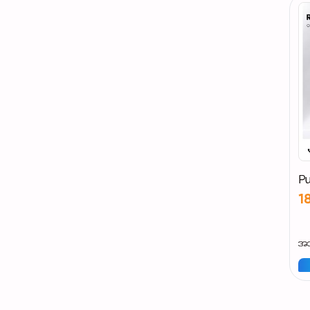
Pu
1
အသ