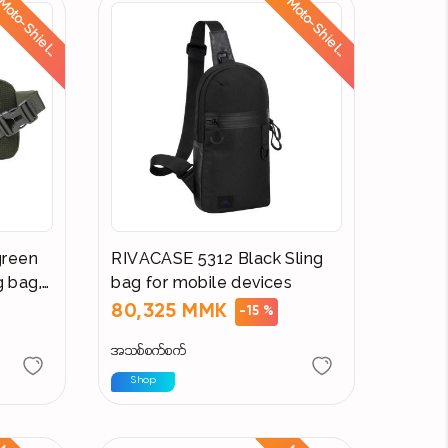
M
o
t
o
-
S
h
i
e
l
:
R
i
d
e
S
a
f
e
,
S
t
a
y
D
r
y
M
o
t
o
-
S
h
i
e
l
:
R
i
d
e
S
a
f
e
,
S
t
a
y
D
r
y
d
d
green
RIVACASE 5312 Black Sling
 bag,
bag for mobile devices
80,325 MMK
-15 %
အသစ်စက်စက်
Shop