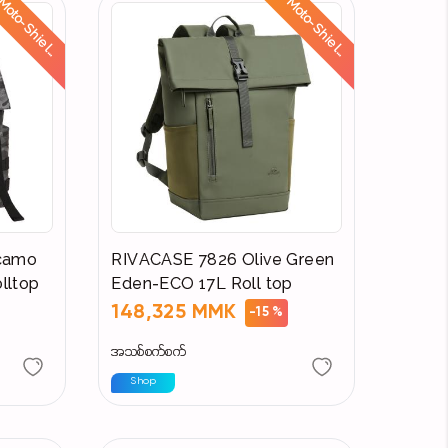
M
o
t
o
-
S
h
i
e
l
:
R
i
d
e
S
a
f
e
,
S
t
a
y
D
r
y
M
o
t
o
-
S
h
i
e
l
:
R
i
d
e
S
a
f
e
,
S
t
a
y
D
r
y
d
d
camo
RIVACASE 7826 Olive Green
lltop
Eden-ECO 17L Roll top
148,325 MMK
-15 %
အသစ်စက်စက်
Shop