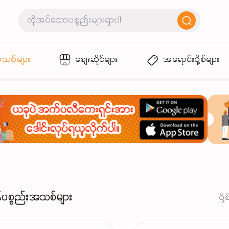
အသစ်များ
စျေးဆိုင်များ
အရောင်းပို့စ်များ
်ပစ္စည်းအသစ်များ
ပို