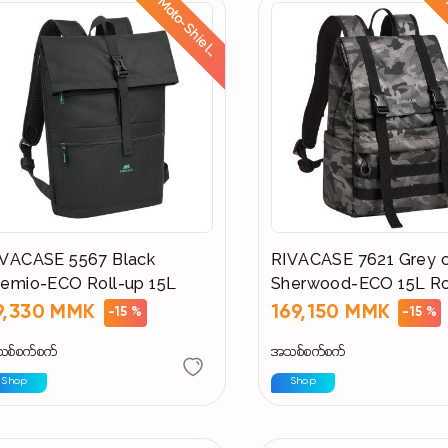
M
o
t
o
-
S
h
i
e
l
:
R
i
d
e
S
a
f
e
,
S
t
a
y
D
r
y
d
IVACASE 5567 Black
RIVACASE 7621 Grey 
remio-ECO Roll-up 15L
Sherwood-ECO 15L Ro
9,330 MMK
169,150 MMK
-15 %
-15 %
စ်စက်စက်
အသစ်စက်စက်
Shop
Shop