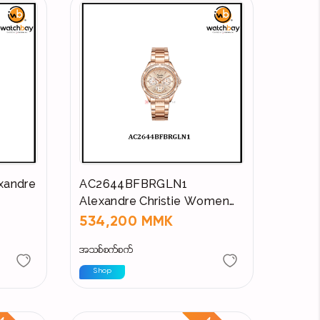
xandre
AC2644BFBRGLN1
Alexandre Christie Women
Watch
534,200 MMK
အသစ်စက်စက်
Shop