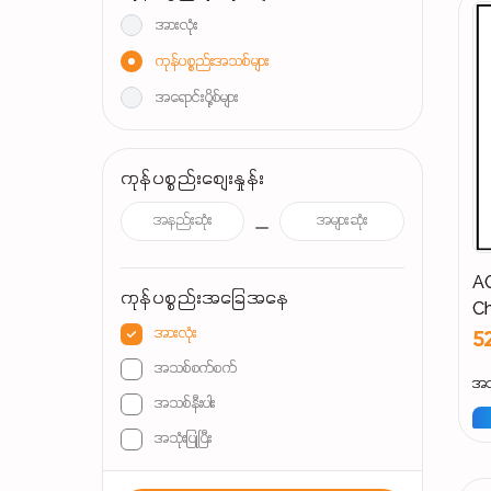
အားလုံး
ကုန်ပစ္စည်းအသစ်များ
အရောင်းပို့စ်များ
ကုန်ပစ္စည်းစျေးနှုန်း
A
ကုန်ပစ္စည်းအခြေအနေ
Ch
အားလုံး
5
အသစ်စက်စက်
အသ
အသစ်နီးပါး
အသုံးပြုပြီး