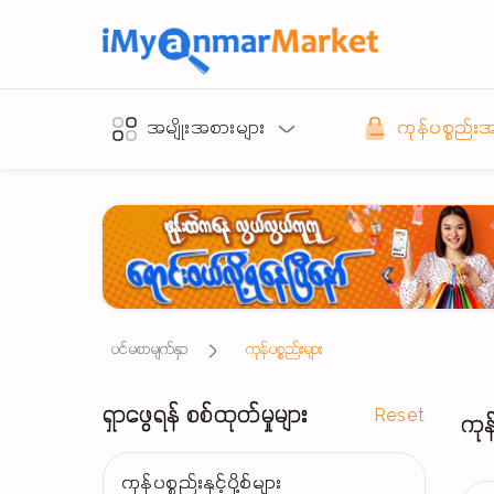
အမျိုးအစားများ
ကုန်ပစ္စည်း
ပင်မစာမျက်နှာ
ကုန်ပစ္စည်းများ
ရှာဖွေရန် စစ်ထုတ်မှုများ
Reset
ကုန
ကုန်ပစ္စည်းနှင့်ပို့စ်များ