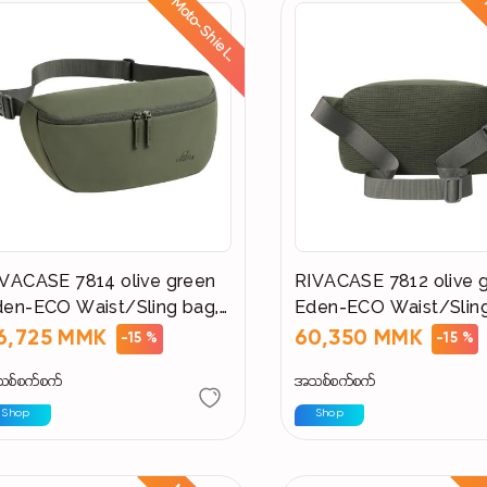
M
o
t
o
-
S
h
i
e
l
:
R
i
d
e
S
a
f
e
,
S
t
a
y
D
r
y
d
VACASE 7814 olive green
RIVACASE 7812 olive 
den-ECO Waist/Sling bag,
Eden-ECO Waist/Sling
ze L
size M
6,725 MMK
60,350 MMK
-15 %
-15 %
စ်စက်စက်
အသစ်စက်စက်
Shop
Shop