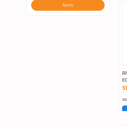
Apply
RI
E
(W
5
အသ