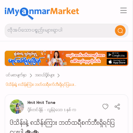
ပင်မစာမျက်နှာ
အဝယ်ပို့စ်များ
၆သိန်းနဲ့ ၈သိန်းကြား ဘတ်ထရီစက်ဘီးရှိရင်ပြပေးပါ 🚲🚲
Hnit Hnit Tone
ပို့စ်တင်ချိန် - လွန်ခဲ့သော 1 နှစ် က
၆သိန်းနဲ့ ၈သိန်းကြား ဘတ်ထရီစက်ဘီးရှိရင်ပြ
ပေးပါ 🚲🚲