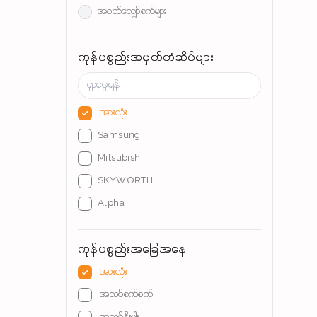
အဝတ်လျှော်စက်များ
အဲကွန်းများ
ကုန်ပစ္စည်းအမှတ်တံဆိပ်များ
ပန်ကာများ
အဲကူလာများ
ထမင်းပေါင်းအိုးများ
အားလုံး
ရေနွေးအိုးများ
Samsung
ဖျော်စက်နှင့် ကြိတ်စက်များ
Mitsubishi
ပေါင်မုန့်မီးကင်စက်များ
SKYWORTH
မုန့်ဖုတ်စက်များ
Alpha
မိုက်ခရိုဝေ့များ
Syinix
Air Fryer များ
ကုန်ပစ္စည်းအခြေအနေ
Karofi
ရေအေးစက်များ
အားလုံး
အသစ်စက်စက်