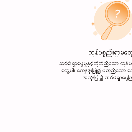
ကုန်ပစ္စည်းရှာမတွေ
သင်၏ရှာဖွေမှုနှင့်ကိုက်ညီသော ကုန်ပ
တွေ့ပါ။ ကျေးဇူးပြု၍ မတူညီသော သေ
အသုံးပြု၍ ထပ်မံရှာဖွေက