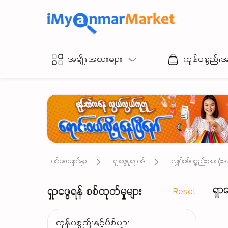
အမျိုးအစားများ
ကုန်ပစ္စည်း
ပင်မစာမျက်နှာ
ရှာဖွေမှုရလဒ်
လျှပ်စစ်ပစ္စည်း အသုံ
ရှာ
ရှာဖွေရန် စစ်ထုတ်မှုများ
Reset
ကုန်ပစ္စည်းနှင့်ပို့စ်များ