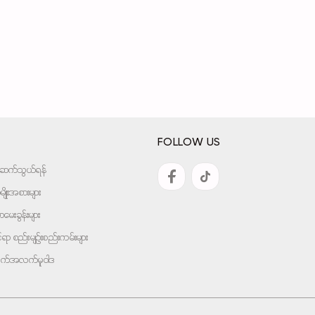
FOLLOW US
အားဆက်သွယ်ရန်
ျိုးအစားများ
ေးခွန်းများ
ုင်ရာ စည်းမျဉ်းစည်းကမ်းများ
ျက်အလက်မူဝါဒ