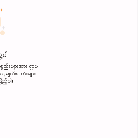
့ပါ
စ္စည်းများအား ရှာမ
ာ့ချက်စာလုံးများ
ြည့်ပါ။