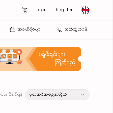
Login
Register
အဝယ်ပို့စ်များ
ဆက်သွယ်ရန်
ပရိုမိုးရှင်းများ
ကြည့်မည်
့စ်များ စီစဉ်ရန်
မူလအစီအစဉ်အလိုက်