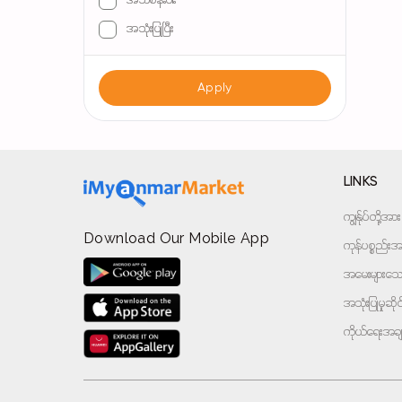
အသစ်နီးပါး
အသုံးပြုပြီး
Apply
LINKS
ကျွန်ုပ်တို့
Download Our Mobile App
ကုန်ပစ္စည်းအမ
အမေးများသောမ
အသုံးပြုမှုဆိ
ကိုယ်ရေးအခ