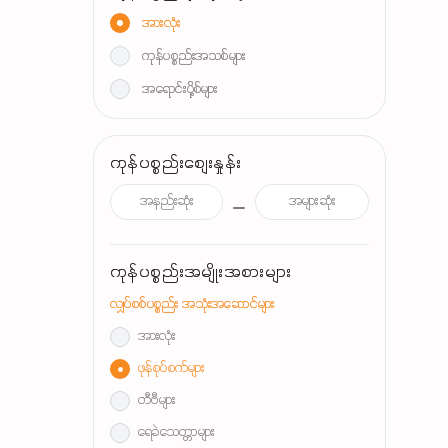
အားလုံး
ကုန်ပစ္စည်းအသစ်များ
အရောင်းပို့စ်များ
ကုန်ပစ္စည်းစျေးနှုန်း
ကုန်ပစ္စည်းအမျိုးအစားများ
လျှပ်စစ်ပစ္စည်း အသုံးအဆောင်များ
အားလုံး
ဖုန်စုပ်စက်များ
တီဗီများ
ရေခဲသေတ္တာများ