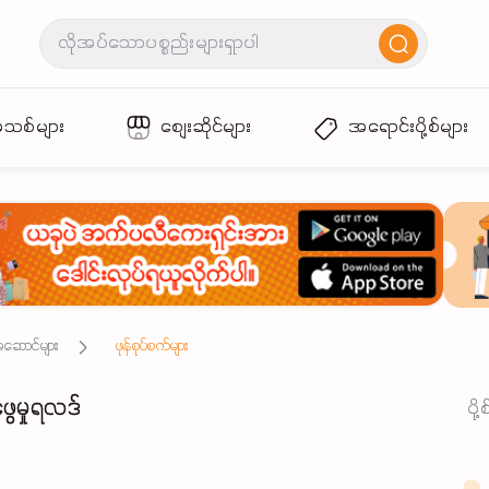
အသစ်များ
စျေးဆိုင်များ
အရောင်းပို့စ်များ
းအဆောင်များ
ဖုန်စုပ်စက်များ
ဖွေမှုရလဒ်
ပို