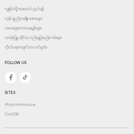
ကျွန်ုပ်တို့အားဆက်သွယ်ရန်
ကုန်ပစ္စည်းအမျိုးအစားများ
အမေးများသောမေးခွန်းများ
အသုံးပြုမှုဆိုင်ရာ စည်းမျဉ်းစည်းကမ်းများ
ကိုယ်ရေးအချက်အလက်မူဝါဒ
FOLLOW US
SITES
iMyanmarHouse
CarsDB