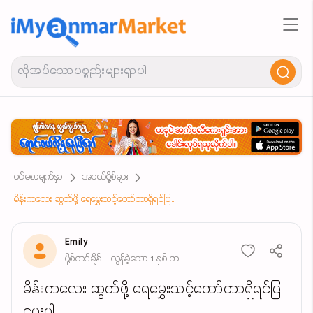
ပင်မစာမျက်နှာ
အဝယ်ပို့စ်များ
မိန်းကလေး ဆွတ်ဖို့ ရေမွှေးသင့်တော်တာရှိရင်ပြပေးပါ ၅ သောင်းလောက်သုံးချင်ပါတယ်
Emily
ပို့စ်တင်ချိန် - လွန်ခဲ့သော 1 နှစ် က
မိန်းကလေး ဆွတ်ဖို့ ရေမွှေးသင့်တော်တာရှိရင်ပြ
ပေးပါ