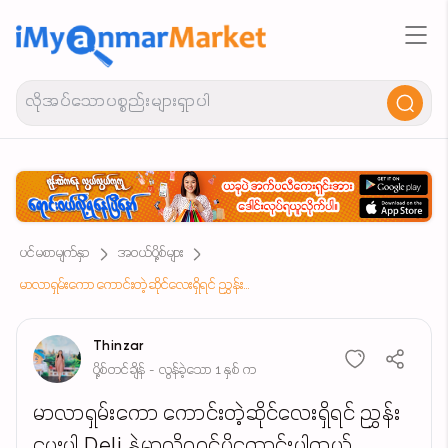
ပင်မစာမျက်နှာ
အဝယ်ပို့စ်များ
မာလာရှမ်းကော ကောင်းတဲ့ဆိုင်လေးရှိရင် ညွှန်းပေးပါ Deli နဲ့မှာလို့ရရင်ပိုကောင်းပါတယ် (ကျောက်တံတားမြို့နယ်အနီး)
Thinzar
ပို့စ်တင်ချိန် - လွန်ခဲ့သော 1 နှစ် က
မာလာရှမ်းကော ကောင်းတဲ့ဆိုင်လေးရှိရင် ညွှန်း
ပေးပါ Deli နဲ့မှာလို့ရရင်ပိုကောင်းပါတယ်