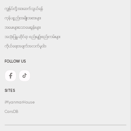
ကျွန်ုပ်တို့အားဆက်သွယ်ရန်
ကုန်ပစ္စည်းအမျိုးအစားများ
အမေးများသောမေးခွန်းများ
အသုံးပြုမှုဆိုင်ရာ စည်းမျဉ်းစည်းကမ်းများ
ကိုယ်ရေးအချက်အလက်မူဝါဒ
FOLLOW US
SITES
iMyanmarHouse
CarsDB