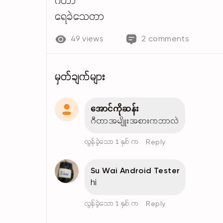
ဂီတာ
ရေခဲသေတာ
49 views
2 comments
မှတ်ချက်များ
အောင်ကိုဆန်း
ဂီတာအမျိူးအစားကဘာလဲ
လွန်ခဲ့သော 1 နှစ် က
Reply
Su Wai Android Tester
hi
လွန်ခဲ့သော 1 နှစ် က
Reply