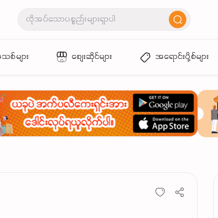
အသစ်များ
စျေးဆိုင်များ
အရောင်းပို့စ်များ