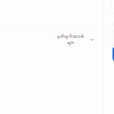
မှတ်ချက်အသစ်
များ