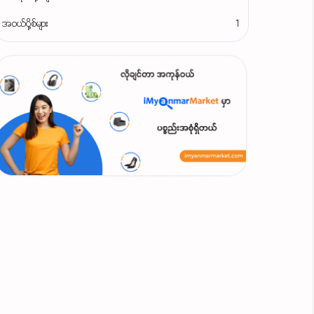
အဝယ်ပို့စ်များ
1