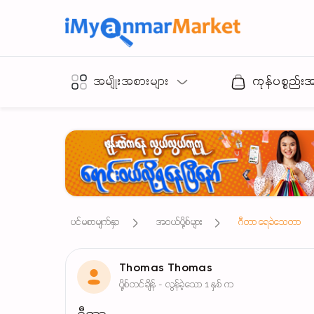
အမျိုးအစားများ
ကုန်ပစ္စည်း
ပင်မစာမျက်နှာ
အဝယ်ပို့စ်များ
ဂီတာ ရေခဲသေတာ
Thomas Thomas
ပို့စ်တင်ချိန် - လွန်ခဲ့သော 1 နှစ် က