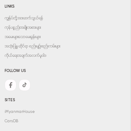
LINKS
ကျွန်ုပ်တို့အားဆက်သွယ်ရန်
ကုန်ပစ္စည်းအမျိုးအစားများ
အမေးများသောမေးခွန်းများ
အသုံးပြုမှုဆိုင်ရာ စည်းမျဉ်းစည်းကမ်းများ
ကိုယ်ရေးအချက်အလက်မူဝါဒ
FOLLOW US
SITES
iMyanmarHouse
CarsDB