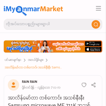
ပင်မစာမျက်နှာ
အဝယ်ပို့စ်များ
အာလိန်မော်တာ တစ်ကောင်။ အသစ်နီးနီး Samsung microwave ME 711K အသစ် SHARP 32 TV. အဟောင်း ရောင်းရန်ရှိသည် လိုအပ်သူများပြောကြပါ
RAIN RAIN
ပို့စ်တင်ချိန် - လွန်ခဲ့သော 7 လ က
အာလိန်မော်တာ တစ်ကောင်။ အသစ်နီးနီး
Samsung microwave ME 711K အသစ်