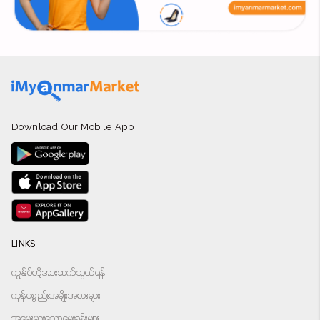
Download Our Mobile App
LINKS
ကျွန်ုပ်တို့အားဆက်သွယ်ရန်
ကုန်ပစ္စည်းအမျိုးအစားများ
အမေးများသောမေးခွန်းများ