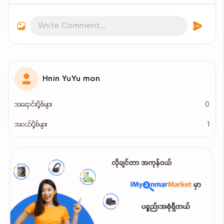
Hnin YuYu mon
အရောင်းပို့စ်များ
0
အဝယ်ပို့စ်များ
1