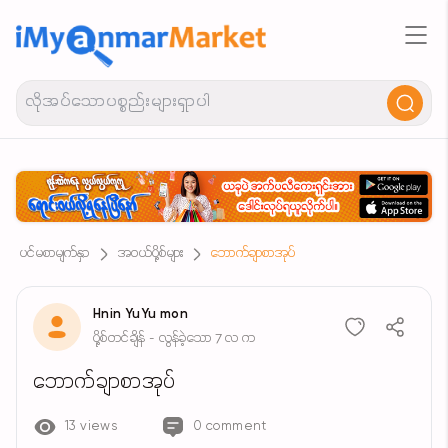
ပင်မစာမျက်နှာ
အဝယ်ပို့စ်များ
ဘောက်ချာစာအုပ်
Hnin YuYu mon
ပို့စ်တင်ချိန် - လွန်ခဲ့သော 7 လ က
ဘောက်ချာစာအုပ်
13 views
0 comment