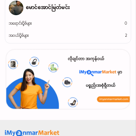
မောင်အောင်မြတ်မင်း
အရောင်းပို့စ်များ
0
အဝယ်ပို့စ်များ
2