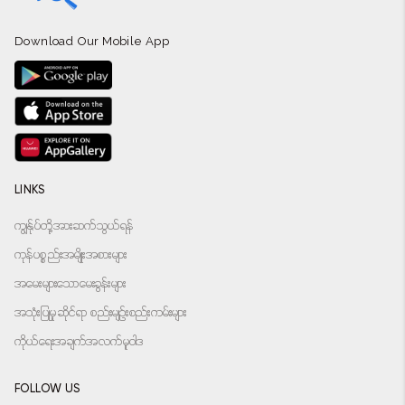
Download Our Mobile App
LINKS
ကျွန်ုပ်တို့အားဆက်သွယ်ရန်
ကုန်ပစ္စည်းအမျိုးအစားများ
အမေးများသောမေးခွန်းများ
အသုံးပြုမှုဆိုင်ရာ စည်းမျဉ်းစည်းကမ်းများ
ကိုယ်ရေးအချက်အလက်မူဝါဒ
FOLLOW US