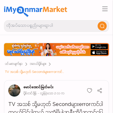
ပင်မစာမျက်နှာ
အဝယ်ပို့စ်များ
TV အသစ် သို့မဟုတ် Secondများerrorကင်ပါကဝယ်ခြင်ပါတယ် သထုံမြို့နဲ့အနီးဆိုပိုအဆင်ပြေပါတယ်
မောင်အောင်မြတ်မင်း
ပို့စ်တင်ချိန် - လွန်ခဲ့သော 2 လ က
TV အသစ် သို့မဟုတ် Secondများerrorကင်ပါ
ကဝယ်ခြင်ပါတယ် သထုံမြို့နဲ့အနီးဆိုပိုအဆင်ပြေ