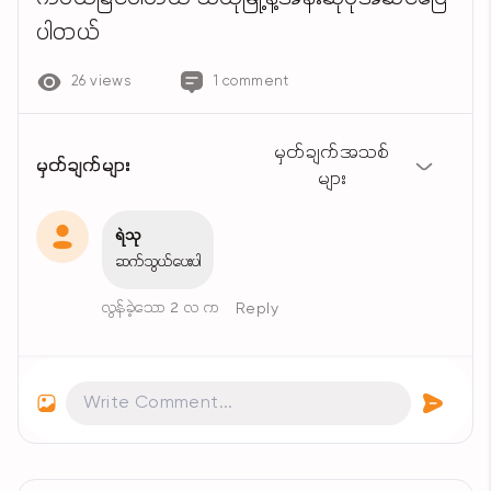
ပါတယ်
26 views
1 comment
မှတ်ချက်အသစ်
မှတ်ချက်များ
များ
ရဲသု
ဆက်သွယ်ပေးပါ
လွန်ခဲ့သော 2 လ က
Reply