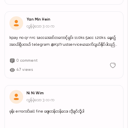
အလွတ် အမျိုးမျိုး ​နှုန်းထားများ- ​ထောက်ခံစာ/လျှောက်လွှာများ: (၁) ရွက် ၅၀၀
ကျပ်၊ (၁၀) ရွက် ၄၀၀ ကျပ်၊ ရွက်ရေ (၁၀၀) ကျော်လျှင် ၂၀၀ ကျပ်။ ​ယာယီအိမ်
ထောင်စုကျောကပ်: (၁) ရွက် ၅၀၀ ကျပ်၊ (၁၀) ရွက် ၄၀၀ ကျပ်၊ ရွက်ရေ (၁၀၀)
Yan Min Hein
ကျော်လျှင် ၃၅၀ ကျပ်။ ​မှာယူရရှိနိုင်ပုံ- ​လူကိုယ်တိုင် လာရောက်ရန်မလိုဘဲ
လွန်ခဲ့သော 3 လ က
Online မှတစ်ဆင့် မှာယူနိုင်ပါသည်။ ​အေးသာယာမြို့အတွင်း: စရံလွှဲရုံဖြင့် အိမ်
kpay no qr nrc 1accအောင်တကောင့်ရှင်း 110ks 5acc 120ks. နေ့စဥ်
ရောက်မှ ငွေချေစနစ် (COD) ဖြင့် ပို့ဆောင်ပေးပါသည်။ ​ကျန်နေရာများ: စရံလွှဲပြီး
အဝယ်ရှိပတယ် telegram.@KpTrustserviceမာဆက်သွယ်နိုင်ပါသည်
အိမ်ရောက်ငွေချေစနစ်ဖြင့် ပို့ဆောင်ပေးပါမည်။ ​ငွေပေးချေမှု: ​KPay (သို့မဟုတ်)
အကောင့်လော့ကျ ပက်ဝေါ့မှား အခြား ပြသနာများလဲ အကူညီယူနိုင်သလို အကျိုး
Wave Money ဖြင့်သာ လက်ခံပါသည်။ (ငွေလွှဲမှုအတွက်သာ တာဝန်ယူ
တူ စီးပွားရေး လုပ်ငန်းရှင် တဦးတည်းနဲ့လက်တွဲလုပ်ချင်ပါတယ်
ပါသည်) ​ဆက်သွယ်ရန်: လိုအပ်သည့် အချက်အလက်များနှင့် အမှာစာကို SS
0 comment
ရိုက်၍ Chatbox (CB) သို့မဟုတ် Telegram @Atyshwefamily သို့ ပို့
47 views
ထားပေးပါ။ အားသည်နှင့် ချက်ချင်းပြန်လည် အကြောင်းပြန်ပေးပါမည်။ ​ဖုန်း:
09409718954
Ni Ni Wim
လွန်ခဲ့သော 3 လ က
ဖုန်း erroကင်းall fine စျေးတန်တန်လေး လိုချင်လို့ပါ