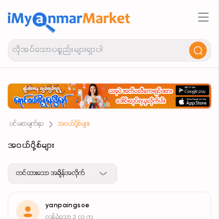
ပင်မစာမျက်နှာ
အဝယ်ပို့စ်များ
အဝယ်ပို့စ်များ
တင်ထားသော အချိန်အလိုက်
yanpaingsoe
လွန်ခဲ့သော 2 လ က