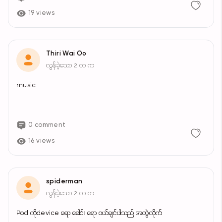
19 views
Thiri Wai Oo
လွန်ခဲ့သော 2 လ က
music
0 comment
16 views
spiderman
လွန်ခဲ့သော 2 လ က
Pod ကိုdevice ရော‌ ခေါင်း ရော ဝယ်ချင်ပါသည် အတွဲလိုက်