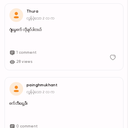
Thura
လွန်ခဲ့သော 2 လ က
ဂျုံမွှေစက် လိုချင်ပါတယ်
1 comment
28 views
painghmukhant
လွန်ခဲ့သော 2 လ က
စက်ဘီးရှေ့မီး
0 comment