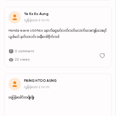
Ye Ko Ko Aung
လွန်ခဲ့သော 2 လ က
Honda wave 100Ncx နောက်ရှောခပ်လတ်လတ်လောက်လေးကျန်သေးရင်
ယူပါမယ် နတ်တလင်း အနီးတစ်ဝိုက်ကပါ
0 comment
22 views
PAING HTOO AUNG
လွန်ခဲ့သော 2 လ က
ရေဖြန်းခေါင်းအမျိုးမျိုး