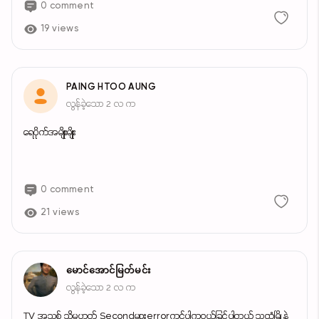
0 comment
19 views
PAING HTOO AUNG
လွန်ခဲ့သော 2 လ က
ရေပိုက်အမျိုးမျိုး
0 comment
21 views
မောင်အောင်မြတ်မင်း
လွန်ခဲ့သော 2 လ က
TV အသစ် သို့မဟုတ် Secondများerrorကင်ပါကဝယ်ခြင်ပါတယ် သထုံမြို့နဲ့