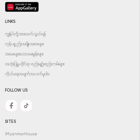
LINKS
ကျွန်ုပ်တို့အားဆက်သွယ်ရန်
ကုန်ပစ္စည်းအမျိုးအစားများ
အမေးများသောမေးခွန်းများ
အသုံးပြုမှုဆိုင်ရာ စည်းမျဉ်းစည်းကမ်းများ
ကိုယ်ရေးအချက်အလက်မူဝါဒ
FOLLOW US
SITES
iMyanmarHouse