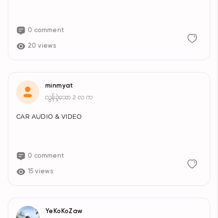
0 comment
20 views
minmyat
လွန်ခဲ့သော 2 လ က
CAR AUDIO & VIDEO
0 comment
15 views
YeKoKoZaw