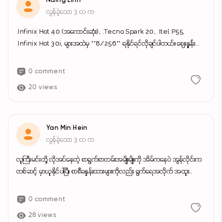
Naing Linn
လွန်ခဲ့သော 3 လ က
.Infinix Hot 40 (အကောင်းဆုံး), .Tecno Spark 20, .Itel P55,
.Infinix Hot 30i, များအထဲမှ **8/256** ရနိုင်ရင်လိုချင်ပါတယ်။ ဈေးနှူန််းက
၃-၄ သိန်း ဝန်ကျင် လောက်ပေးပါမယ်။ ဖြစ်နိုင်ရင် မေလကုန်လောက် နောက်ဆုံး
ထား ဆက်သွယ်ပေးရန် မေတ္တာရပ်ခံပါသည်။ ဆက်သွယ်ရန် Viber only
0 comment
-09685211014
20 views
Yan Min Hein
လွန်ခဲ့သော 3 လ က
လူကြီးမင်းတို့ လိုအပ်နေတဲ့ စာရွက်စာတမ်းအမျိုးမျိုးကို အိမ်ကနေပဲ အွန်လိုင်းက
တစ်ဆင့် မှာယူနိုင်ပါပြီ။ စာစီခနှုန်းထားများကိုလည်း ရွက်ရေအလိုက် အထူး
သက်သာသော ဈေးနှုန်းများဖြင့် ဆောင်ရွက်ပေးနေပါသည်။ ​ဝန်ဆောင်မှုပေးနေ
သည့် အမျိုးအစားများ- ​CV Form (မြန်မာ/အင်္ဂလိပ် နှစ်သက်ရာ) ​ကျောင်း
0 comment
ပြောင်းလျှောက်လွှာ ​ယာယီအိမ်ထောင်စုစာရင်း (ကျောကပ် အပါအဝင်) ​
28 views
မှတ်ပုံတင်ပျောက်ဆုံး/ပြန်လျှောက်လွှာ နှင့် ရပ်ကွက်ထောက်ခံစာ ​ကတိစာချုပ်