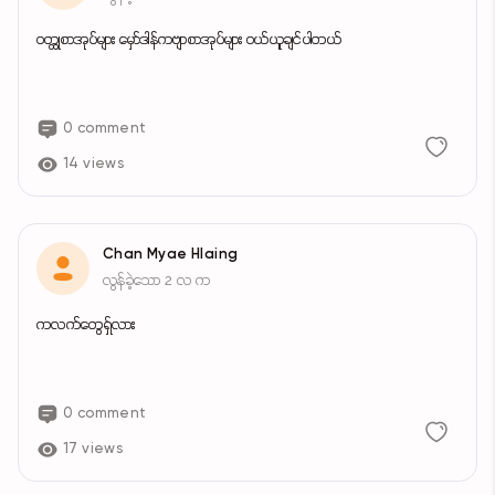
ဝတ္ထုစာအုပ်များ မှော်ဒါန်ကဗျာစာအုပ်များ ဝယ်ယူချင်ပါတယ်
0 comment
14 views
Chan Myae Hlaing
လွန်ခဲ့သော 2 လ က
ကလက်တွေရှ်လား
0 comment
17 views