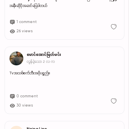
အနီးဆိုပိုအဆင်ပြေပါတယ်
1 comment
26 views
မောင်အောင်မြတ်မင်း
လွန်ခဲ့သော 2 လ က
Tvအသစ်၊စက်ဘီးအပိုပစ္စည်း၊
0 comment
30 views