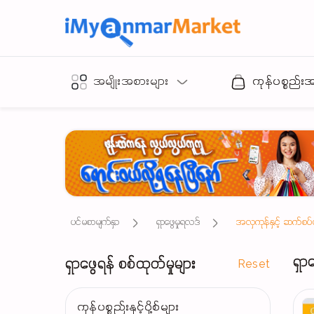
အမျိုးအစားများ
ကုန်ပစ္စည်း
ပင်မစာမျက်နှာ
ရှာဖွေမှုရလဒ်
အလှကုန်နှင့် ဆက်စပ်ပစ
ရှာ
ရှာဖွေရန် စစ်ထုတ်မှုများ
Reset
ကုန်ပစ္စည်းနှင့်ပို့စ်များ