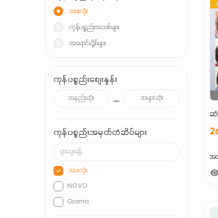
အားလုံး
ကုန်ပစ္စည်းအသစ်များ
အရောင်းပို့စ်များ
ကုန်ပစ္စည်းစျေးနှုန်း
ဆံ
2
ကုန်ပစ္စည်းအမှတ်တံဆိပ်များ
အသ
အားလုံး
NOVO
Cosmo