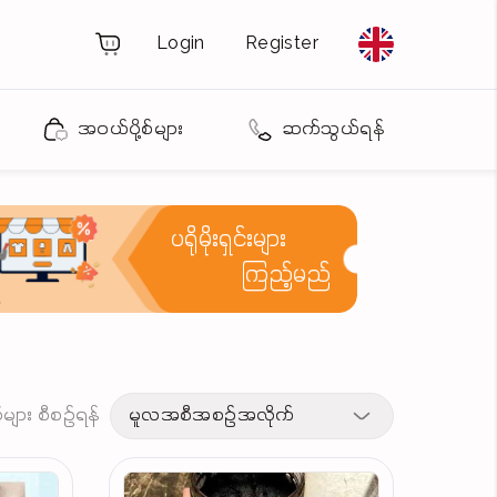
Login
Register
အဝယ်ပို့စ်များ
ဆက်သွယ်ရန်
ပရိုမိုးရှင်းများ
ကြည့်မည်
့စ်များ စီစဉ်ရန်
မူလအစီအစဉ်အလိုက်