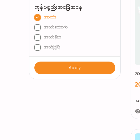
ကုန်ပစ္စည်းအခြေအနေ
အားလုံး
အသစ်စက်စက်
အသစ်နီးပါး
အသုံးပြုပြီး
Apply
အ
2
အသ