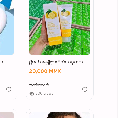
ေး
ဥိးဂေါင်ခြေဖြားထိသုံးလို၇တယ်
20,000 MMK
အသစ်စက်စက်
300 views