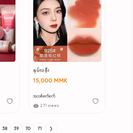
နုမ်းခနီး
15,000 MMK
အသစ်စက်စက်
271 views
38
39
70
71