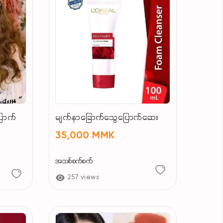
ြောက်
မျက်နာခြောက်သွေပြောက်ဆေး
35,000 MMK
အသစ်စက်စက်
257 views