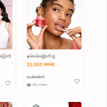
ပြောက်
နုမ်းခမ်းခြောက်သူ
22,000 MMK
အသစ်စက်စက်
314 views