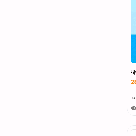
မ
2
အသ