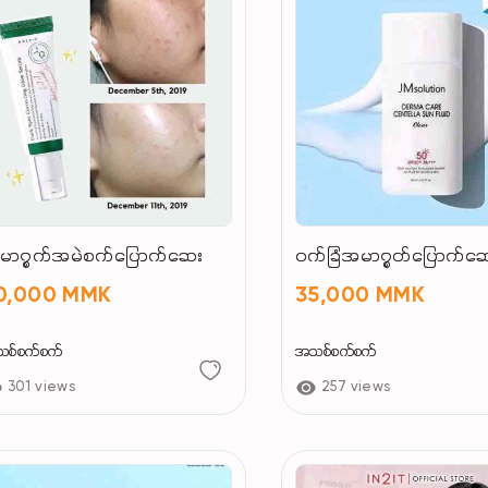
မာ၇ွက်အမဲစက်ပြောက်ဆေး
၀က်ခြံအမာ၇ွတ်ပြောက်ဆ
0,000 MMK
35,000 MMK
စ်စက်စက်
အသစ်စက်စက်
301 views
257 views