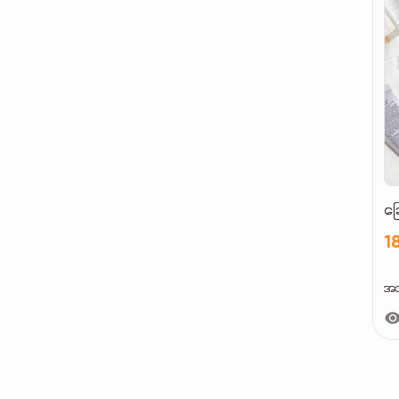
ခ
1
အသ