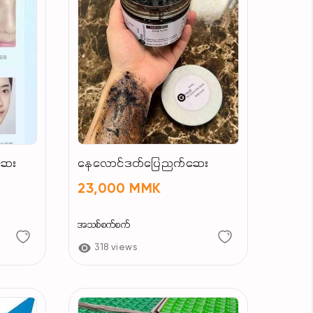
ဆေး
နေလောင်ဒတ်ပြေညက်ဆေး
23,000 MMK
အသစ်စက်စက်
318 views