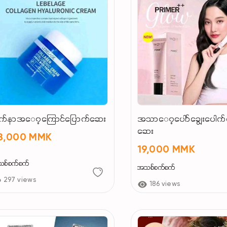
ျက်နာအ​ေ၇ကြောင်ပြောက်ဆေး
အသာ​ေ၇ပေါာ်ချွေးပေါက်
ဆေး
8,000 MMK
19,000 MMK
စ်စက်စက်
အသစ်စက်စက်
297 views
186 views