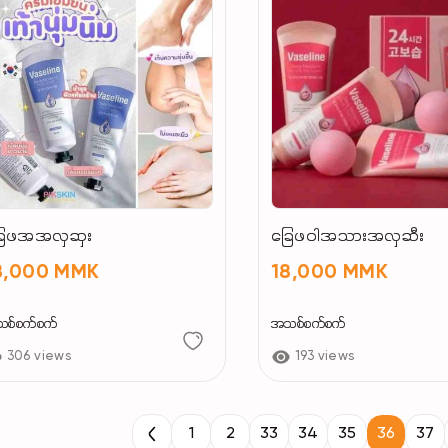
ြေဖအအလှဆှး
ခြေဖ၀ါအသားအလှဆီး
8,000 MMK
18,000 MMK
စ်စက်စက်
အသစ်စက်စက်
306 views
193 views
1
2
33
34
35
36
37