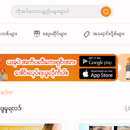
အသစ်များ
စျေးဆိုင်များ
အရောင်းပို့စ်များ
္စည်းများ
ဖွေမှုရလဒ်
ပို