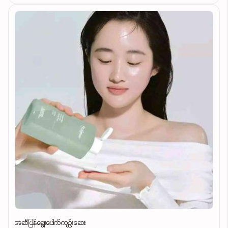
အဆီပြန်ချွေးပေါက်ကျဥ်းဆေး