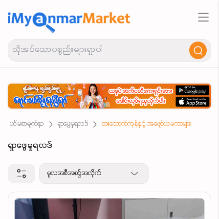
ပင်မစာမျက်နှာ
ရှာဖွေမှုရလဒ်
စားသောက်ကုန်နှင့် အဖျော်ယမကာများ
ရှာဖွေမှုရလဒ်
မူလအစီအစဉ်အလိုက်