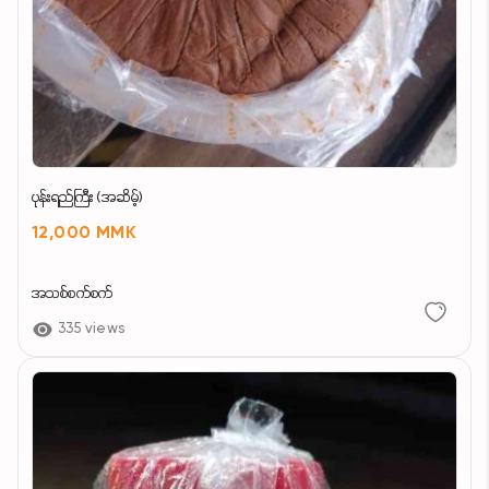
ပုန်းရည်ကြီး (အဆိမ့်)
12,000 MMK
အသစ်စက်စက်
335 views