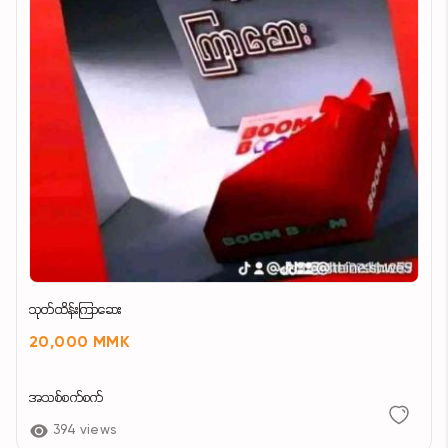
သုတ်ထိန်းကြာဆေး
20,000 MMK
အသစ်စက်စက်
394 views