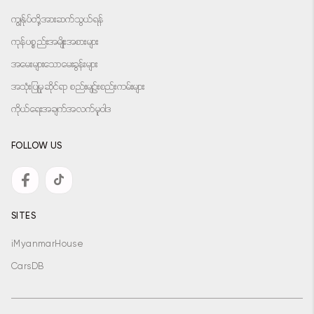
ကျွန်ုပ်တို့အားဆက်သွယ်ရန်
ကုန်ပစ္စည်းအမျိုးအစားများ
အမေးများသောမေးခွန်းများ
အသုံးပြုမှုဆိုင်ရာ စည်းမျဉ်းစည်းကမ်းများ
ကိုယ်ရေးအချက်အလက်မူဝါဒ
FOLLOW US
SITES
iMyanmarHouse
CarsDB