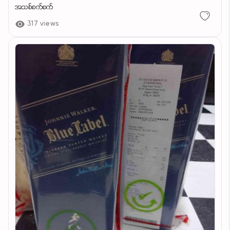
အသစ်စက်စက်
317 views