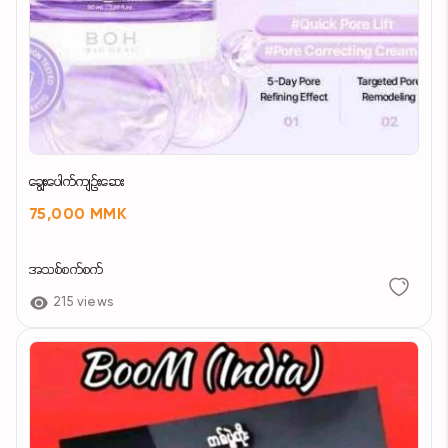
ချွေးပေါက်ကျဥ်းဆေး
75,000 MMK
အသစ်စက်စက်
215 views