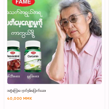
အ၇ုံကြော​ေ၇ာင်၇မ်းပြောက်ဆေး
40,000 MMK