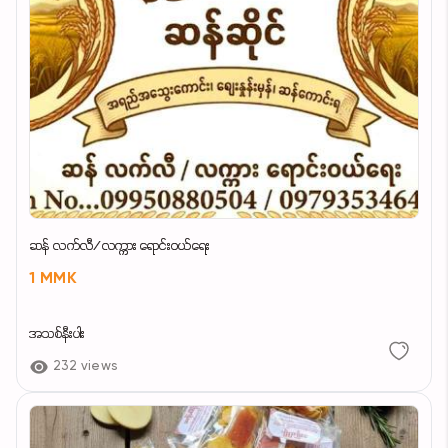
ဆန် လက်လီ/လက္ကား ရောင်းဝယ်ရေး
1 MMK
အသစ်နီးပါး
232 views