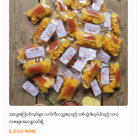
အာလူးကြေကာ်ထုပ်များ လက်လီလက္ကားရသည် တစ်တွဲငါးထုပ်ပါသည် လက္
ကားဈေးအလျော့တင်းရှိ
5,000 MMK