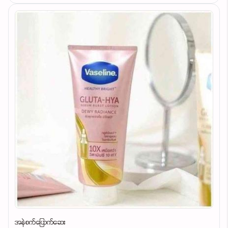
အနဲစက်ပြောက်ဆေး