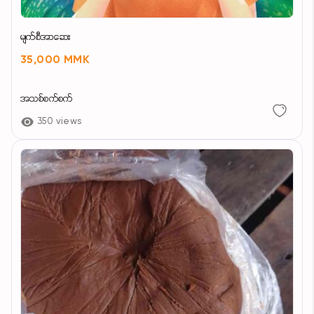
မျက်စီအာဆေး
35,000 MMK
အသစ်စက်စက်
350 views