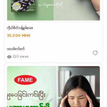
ကိုယ်စိတ်သန့်စွမ်းဆေး
35,000 MMK
အသစ်စက်စက်
220 views