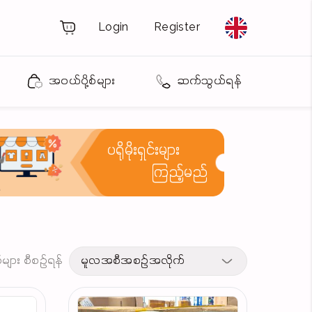
Login
Register
အဝယ်ပို့စ်များ
ဆက်သွယ်ရန်
ပရိုမိုးရှင်းများ
ကြည့်မည်
့စ်များ စီစဉ်ရန်
မူလအစီအစဉ်အလိုက်