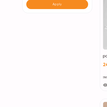
Apply
po
2
အသ