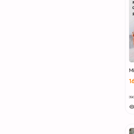
M
1
အသ