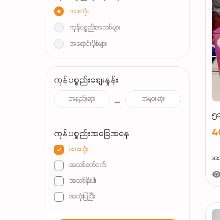
အားလုံး
ကုန်ပစ္စည်းအသစ်များ
အရောင်းပို့စ်များ
ကုန်ပစ္စည်းစျေးနှုန်း
၅ဆ
4
ကုန်ပစ္စည်းအခြေအနေ
အားလုံး
အသ
အသစ်စက်စက်
အသစ်နီးပါး
အသုံးပြုပြီး