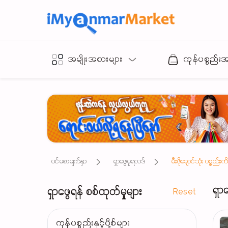
အမျိုးအစားများ
ကုန်ပစ္စည်း
ပင်မစာမျက်နှာ
ရှာဖွေမှုရလဒ်
မီးဖိုချောင်သုံး ပစ္စည်း
ရှာ
ရှာဖွေရန် စစ်ထုတ်မှုများ
Reset
ကုန်ပစ္စည်းနှင့်ပို့စ်များ