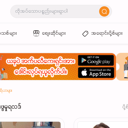
အသစ်များ
စျေးဆိုင်များ
အရောင်းပို့စ်များ
ကိရိယာများ
ဖွေမှုရလဒ်
ပို