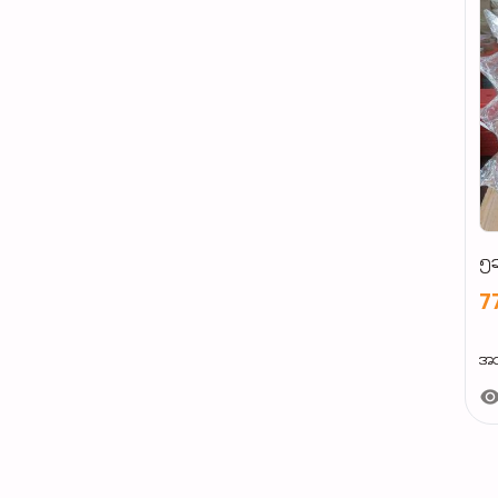
၅ဆ
7
အသ