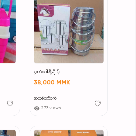
၄လုံးပါနို့ချိုင့်
38,000 MMK
အသစ်စက်စက်
273 views