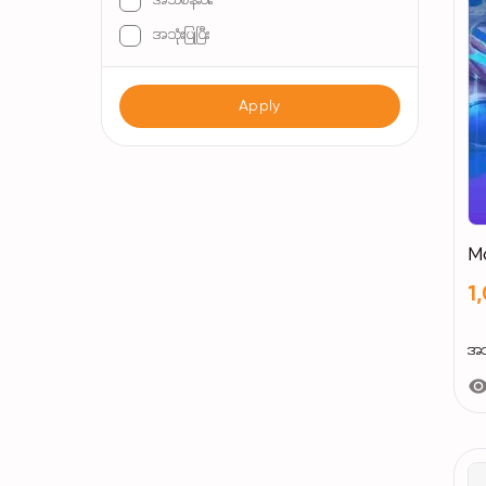
အသစ်နီးပါး
Huawei
အသုံးပြုပြီး
Earldom
Hello Kitty
Apply
GLOBE
M
1
အသ