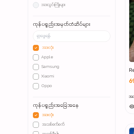
အားသွင်းကြိုးများ
နားကြပ်များ
ကုန်ပစ္စည်းအမှတ်တံဆိပ်များ
ပါဝါဘန့်များ
အားလုံး
Apple
Samsung
Re
Xiaomi
6
Oppo
Vivo
အသစ
ကုန်ပစ္စည်းအခြေအနေ
Nothing
realme
အားလုံး
TECNO
အသစ်စက်စက်
Infinix