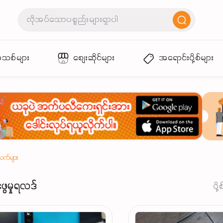
အသစ်များ
စျေးဆိုင်များ
အရောင်းပို့စ်များ
လက်များ
ဖွေမှုရလဒ်
ပို