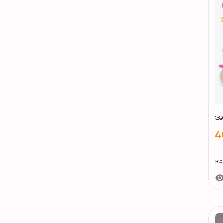
အ
4
အသ