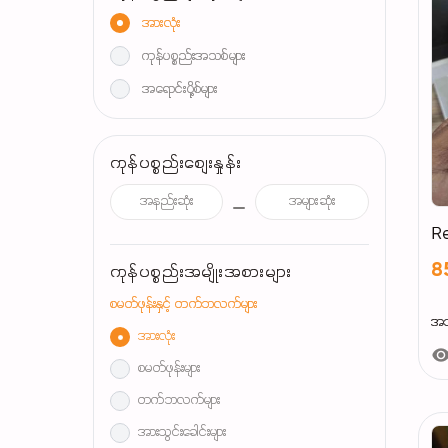
အားလုံး
ကုန်ပစ္စည်းအသစ်များ
အရောင်းပို့စ်များ
ကုန်ပစ္စည်းစျေးနှုန်း
R
8
ကုန်ပစ္စည်းအမျိုးအစားများ
စမတ်ဖုန်းနှင့် တက်ဘလက်များ
အသစ
အားလုံး
စမတ်ဖုန်းများ
တက်ဘလက်များ
အားသွင်းခေါင်းများ