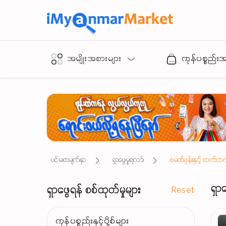
အမျိုးအစားများ
ကုန်ပစ္စည်း
ပင်မစာမျက်နှာ
ရှာဖွေမှုရလဒ်
စမတ်ဖုန်းနှင့် တက်ဘ
ရှာ
ရှာဖွေရန် စစ်ထုတ်မှုများ
Reset
ကုန်ပစ္စည်းနှင့်ပို့စ်များ