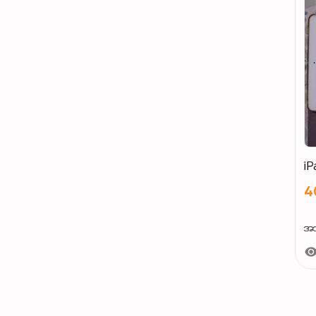
iP
4
အသစ