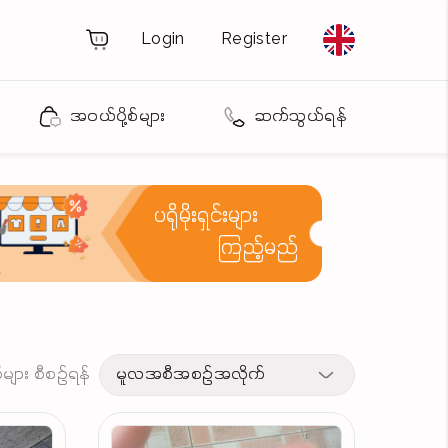
Login
Register
အဝယ်ပို့စ်များ
ဆက်သွယ်ရန်
ပရိုမိုးရှင်းများ
ကြည့်မည်
့စ်များ စီစဉ်ရန်
မူလအစီအစဉ်အလိုက်