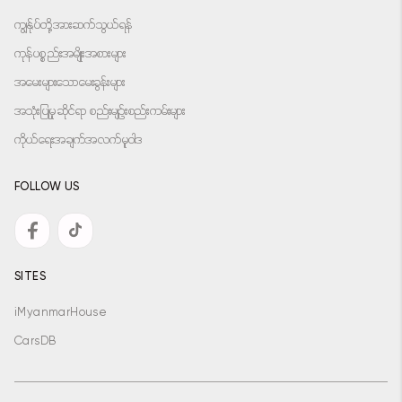
ကျွန်ုပ်တို့အားဆက်သွယ်ရန်
ကုန်ပစ္စည်းအမျိုးအစားများ
အမေးများသောမေးခွန်းများ
အသုံးပြုမှုဆိုင်ရာ စည်းမျဉ်းစည်းကမ်းများ
ကိုယ်ရေးအချက်အလက်မူဝါဒ
FOLLOW US
SITES
iMyanmarHouse
CarsDB