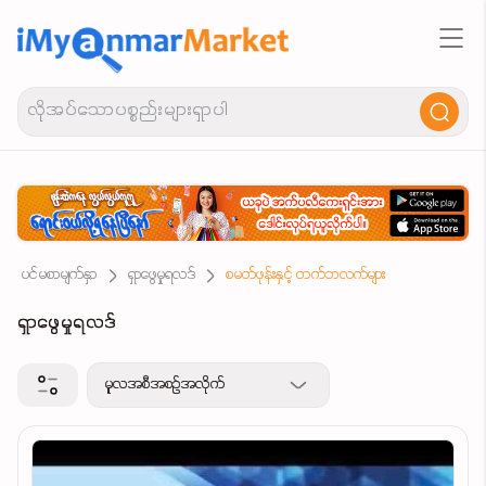
ပင်မစာမျက်နှာ
ရှာဖွေမှုရလဒ်
စမတ်ဖုန်းနှင့် တက်ဘလက်များ
ရှာဖွေမှုရလဒ်
မူလအစီအစဉ်အလိုက်