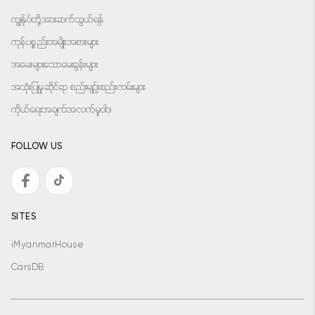
ကျွန်ုပ်တို့အားဆက်သွယ်ရန်
ကုန်ပစ္စည်းအမျိုးအစားများ
အမေးများသောမေးခွန်းများ
အသုံးပြုမှုဆိုင်ရာ စည်းမျဉ်းစည်းကမ်းများ
ကိုယ်ရေးအချက်အလက်မူဝါဒ
FOLLOW US
SITES
iMyanmarHouse
CarsDB