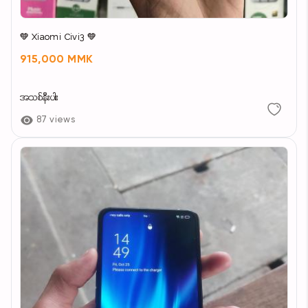
💚 Xiaomi Civi3 💚
915,000 MMK
အသစ်နီးပါး
87 views