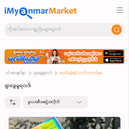
ပင်မစာမျက်နှာ
ရှာဖွေမှုရလဒ်
စမတ်ဖုန်းနှင့် တက်ဘလက်များ
ရှာဖွေမှုရလဒ်
မူလအစီအစဉ်အလိုက်