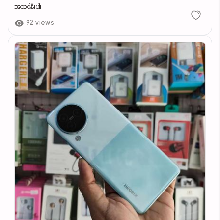
အသစ်နီးပါး
92 views