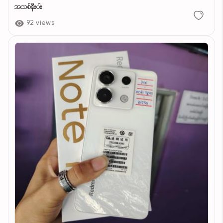
အသစ်နီးပါး
92 views