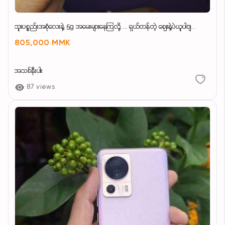
ဘူးပစ္စည်းအစုံလေးနဲ့ 5g အမေးများနေကြလို့.... ရှယ်တန်တဲ့ ဈေးနဲ့ပဲယူပါဗျ...
805,000 MMK
အသစ်နီးပါး
87 views