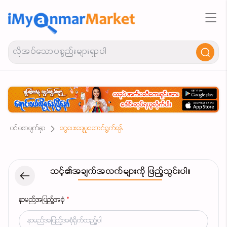
ပင်မစာမျက်နှာ
ငွေပေးချေမှုဆောင်ရွက်ရန်
သင့်၏အချက်အလက်များကို ဖြည့်သွင်းပါ။
နာမည်အပြည့်အစုံ
*