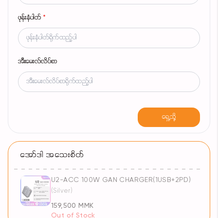
ဖုန်းနံပါတ်
*
အီးမေးလ်လိပ်စာ
ရှေ့သို့
အော်ဒါ အသေးစိတ်
U2-ACC 100W GAN CHARGER(1USB+2PD)
(Silver)
159,500 MMK
Out of Stock