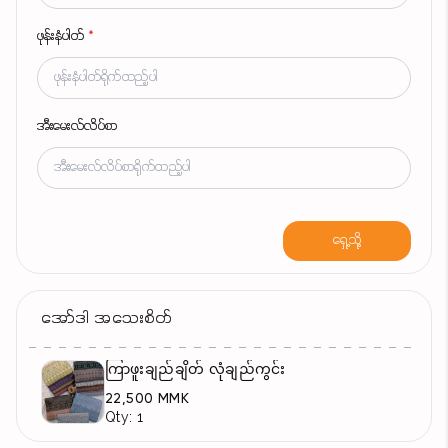
ဖုန်းနံပါတ်
*
အီးမေးလ်လိပ်စာ
ရှေ့သို့
အော်ဒါ အသေးစိတ်
ကြာဖူးချည်ချိတ် လုံချည်ကွင်း
22,500 MMK
Qty: 1