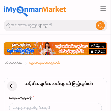
ပင်မစာမျက်နှာ
ငွေပေးချေမှုဆောင်ရွက်ရန်
သင့်၏အချက်အလက်များကို ဖြည့်သွင်းပါ။
နာမည်အပြည့်အစုံ
*