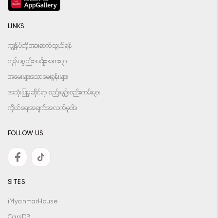
LINKS
ကျွန်ုပ်တို့အားဆက်သွယ်ရန်
ကုန်ပစ္စည်းအမျိုးအစားများ
အမေးများသောမေးခွန်းများ
အသုံးပြုမှုဆိုင်ရာ စည်းမျဉ်းစည်းကမ်းများ
ကိုယ်ရေးအချက်အလက်မူဝါဒ
FOLLOW US
SITES
iMyanmarHouse
CarsDB