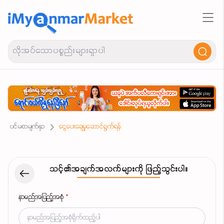
ပင်မစာမျက်နှာ
ငွေပေးချေမှုဆောင်ရွက်ရန်
သင့်၏အချက်အလက်များကို ဖြည့်သွင်းပါ။
နာမည်အပြည့်အစုံ
*