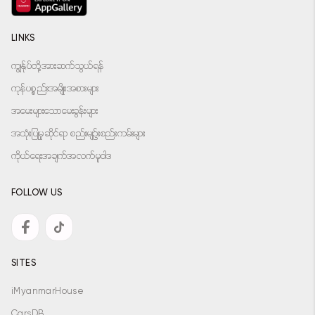
LINKS
ကျွန်ုပ်တို့အားဆက်သွယ်ရန်
ကုန်ပစ္စည်းအမျိုးအစားများ
အမေးများသောမေးခွန်းများ
အသုံးပြုမှုဆိုင်ရာ စည်းမျဉ်းစည်းကမ်းများ
ကိုယ်ရေးအချက်အလက်မူဝါဒ
FOLLOW US
SITES
iMyanmarHouse
CarsDB