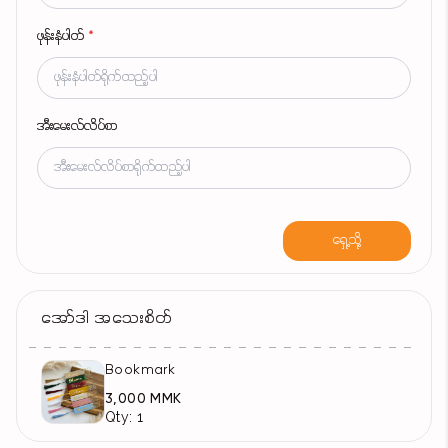
ဖုန်းနံပါတ်
*
အီးမေးလ်လိပ်စာ
ရှေ့သို့
အော်ဒါ အသေးစိတ်
Bookmark
3,000 MMK
Qty: 1