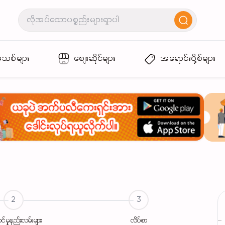
အသစ်များ
စျေးဆိုင်များ
အရောင်းပို့စ်များ
2
3
ာင်မှုနည်းလမ်းများ
လိပ်စာ