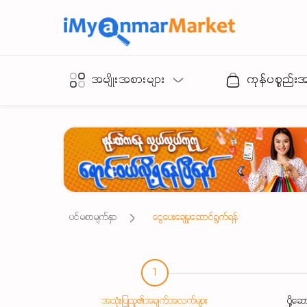
အမျိုးအစားများ
ကုန်ပစ္စည်း
ပင်မစာမျက်နှာ
ငွေပေးချေမှုဆောင်ရွက်ရန်
1
အသုံးပြုသူ၏အချက်အလက်များ
ပို့ဆေ