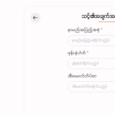
သင့်၏အချက်အလက
နာမည်အပြည့်အစုံ
*
ဖုန်းနံပါတ်
*
အီးမေးလ်လိပ်စာ