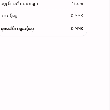
ပစ္စည်းအမျိုးအစားများ
1 item
ကျသင့်ငွေ
0 MMK
စုစုပေါင်း ကျသင့်ငွေ
0 MMK