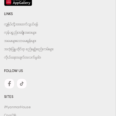
LINKS
ကျွန်ုပ်တို့အားဆက်သွယ်ရန်
ကုန်ပစ္စည်းအမျိုးအစားများ
အမေးများသောမေးခွန်းများ
အသုံးပြုမှုဆိုင်ရာ စည်းမျဉ်းစည်းကမ်းများ
ကိုယ်ရေးအချက်အလက်မူဝါဒ
FOLLOW US
SITES
iMyanmarHouse
CarsDB