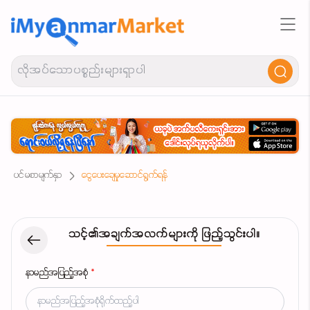
ပင်မစာမျက်နှာ
ငွေပေးချေမှုဆောင်ရွက်ရန်
သင့်၏အချက်အလက်များကို ဖြည့်သွင်းပါ။
နာမည်အပြည့်အစုံ
*