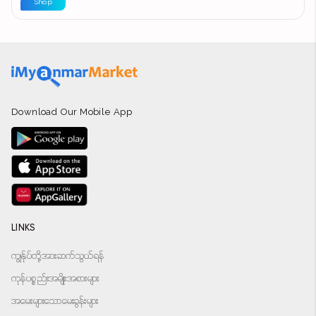
Shop
Download Our Mobile App
LINKS
ကျွန်ုပ်တို့အားဆက်သွယ်ရန်
ကုန်ပစ္စည်းအမျိုးအစားများ
အမေးများသောမေးခွန်းများ