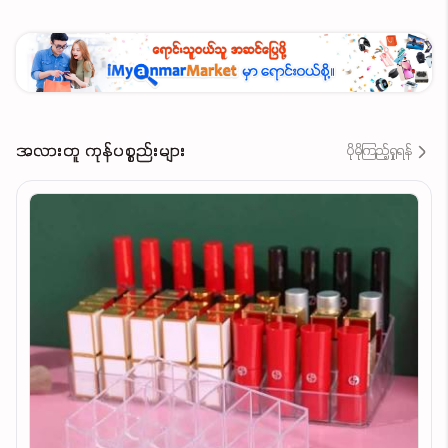
အသားအရေအရောင်ကို ညီညာစေပြီး ကော်လာဂျင်
ထုတ်လုပ်မှုကို မြှင့်တင်ပေးကာ နုပျိုစိုပြေစေပါသည်။
အကျိုးကျေးဇူးများ
အလားတူ ကုန်ပစ္စည်းများ
ပိုမိုကြည့်ရှုရန်
ဆဲလ်သေများကို ဖယ်ရှားပေးပြီး ချွေးပေါက်များကို
နက်ရှိုင်းစွာ သန့်စင်စေသည်
အသားအရေကို ပိုမိုချောမွေ့ပြီး ကြည်လင်ဝင်းပစေသည်
အသားအရေအရောင်ကို ညီညာစေပြီး နုပျိုလန်းဆန်း
စေသည်
နောက်ထပ်အသုံးပြုမည့် Skin Care ပစ္စည်းများကို