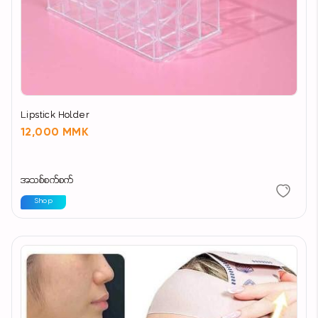
အသားထဲသို့ ပိုမိုစိမ့်ဝင်အောင် ကူညီပေးသည်
ကော်လာဂျင်ထုတ်လုပ်မှုကို မြှင့်တင်ပေးပြီး အသားအရေ
ကို အားဖြည့်ပေးသည်"
Lipstick Holder
12,000 MMK
အသစ်စက်စက်
Shop