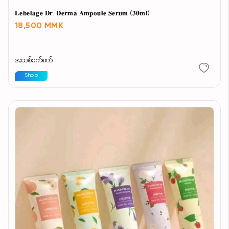
𝐋𝐞𝐛𝐞𝐥𝐚𝐠𝐞 𝐃𝐫. 𝐃𝐞𝐫𝐦𝐚 𝐀𝐦𝐩𝐨𝐮𝐥𝐞 𝐒𝐞𝐫𝐮𝐦 (𝟑𝟎𝐦𝐥)
18,500 MMK
အသစ်စက်စက်
Shop