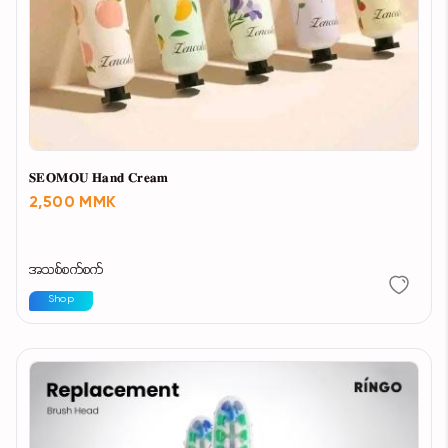
𝐒𝐄𝐎𝐌𝐎𝐔 𝐇𝐚𝐧𝐝 𝐂𝐫𝐞𝐚𝐦
2,500 MMK
အသစ်စက်စက်
Shop