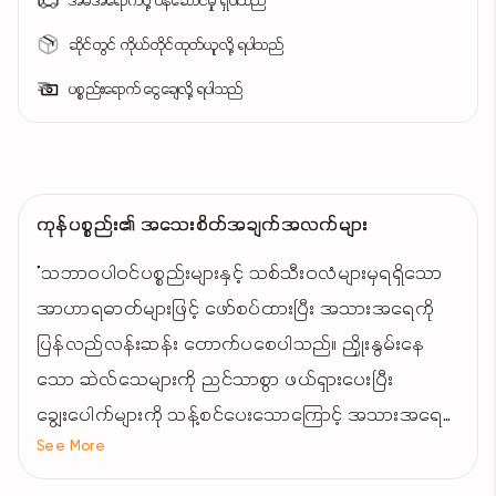
အိမ်အရောက်ပို့ ဝန်ဆောင်မှု ရှိပါသည်
ဆိုင်တွင် ကိုယ်တိုင်ထုတ်ယူလို့ ရပါသည်
ပစ္စည်းရောက် ငွေချေလို့ ရပါသည်
ကုန်ပစ္စည်း၏ အသေးစိတ်အချက်အလက်များ
"သဘာဝပါဝင်ပစ္စည်းများနှင့် သစ်သီးဝလံများမှရရှိသော
အာဟာရဓာတ်များဖြင့် ဖော်စပ်ထားပြီး အသားအရေကို
ပြန်လည်လန်းဆန်း တောက်ပစေပါသည်။ ညှိုးနွမ်းနေ
သော ဆဲလ်သေများကို ညင်သာစွာ ဖယ်ရှားပေးပြီး
ချွေးပေါက်များကို သန့်စင်ပေးသောကြောင့် အသားအရေ
See More
ကို ပိုမိုချောမွေ့ ကြည်လင်လာစေပါသည်။ အင်တီအောက်
စီးဒင့် ကြွယ်ဝသော Vitamin C ပါဝင်မှုကြောင့်