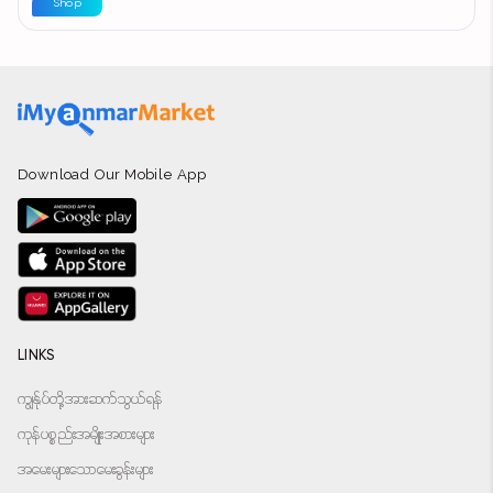
Shop
Download Our Mobile App
LINKS
ကျွန်ုပ်တို့အားဆက်သွယ်ရန်
ကုန်ပစ္စည်းအမျိုးအစားများ
အမေးများသောမေးခွန်းများ