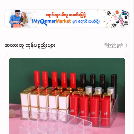
စေသည့်အပြင် အသားအရေ၏ သဘာဝ PH Level ကို
ပြန်လည်ထိန်းညှိပေးကာ အသားအရေကို လန်းဆန်း
ကြည်လင်စေပါသည်။
အကျိုးကျေးဇူးများ
အလားတူ ကုန်ပစ္စည်းများ
ပိုမိုကြည့်ရှုရန်
အသားအရေကို ကြည်လင်တောက်ပစေပြီး အသားအရေ
အရောင်ကို ညီညာစေသည်
အမည်းစက်များနှင့် အသားအရောင်မွဲခြောက်မှုများကို
လျော့ပါးစေသည်
ချွေးပေါက်များကို ကျဉ်းစေပြီး အသားအရေကို တင်းရင်း
စေသည်