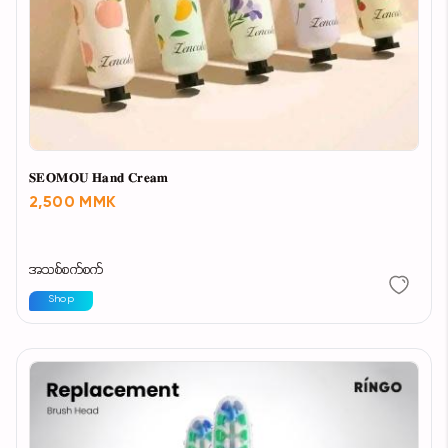
𝐒𝐄𝐎𝐌𝐎𝐔 𝐇𝐚𝐧𝐝 𝐂𝐫𝐞𝐚𝐦
2,500 MMK
အသစ်စက်စက်
Shop