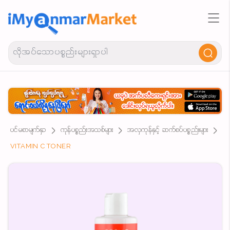
ပင်မစာမျက်နှာ
ကုန်ပစ္စည်းအသစ်များ
အလှကုန်နှင့် ဆက်စပ်ပစ္စည်းများ
VITAMIN C TONER