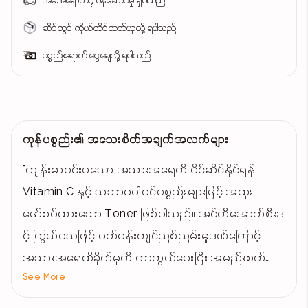
အိမ်အရောက်ပို့ ဝန်ဆောင်မှု ရှိပါသည်
ဆိုင်တွင် ကိုယ်တိုင်ထုတ်ယူလို့ ရပါသည်
ပစ္စည်းရောက် ငွေချေလို့ ရပါသည်
ကုန်ပစ္စည်း၏ အသေးစိတ်အချက်အလက်များ
"ကျန်းမာဝင်းပသော အသားအရေကို ပိုင်ဆိုင်နိုင်ရန်
Vitamin C နှင့် သဘာဝပါဝင်ပစ္စည်းများဖြင့် အထူး
ဖော်စပ်ထားသော Toner ဖြစ်ပါသည်။ အင်တီအောက်စီးဒ
င့် ကြွယ်ဝသဖြင့် ပတ်ဝန်းကျင်ညစ်ညမ်းမှုဒဏ်ကြောင့်
အသားအရေထိခိုက်မှုကို ကာကွယ်ပေးပြီး အမည်းစက်များ
See More
နှင့် အသားအရေအရောင်မညီညာခြင်းများကို လျော့ပါး
သက်သာစေပါသည်။ ၎င်းသည် ချွေးပေါက်များကို ကျဉ်း