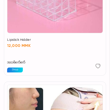
အသားအရေ၏ PH Level ကို ထိန်းညှိပေးပြီး ကျန်ရှိနေ
သော အညစ်အကြေးများကို သန့်စင်ပေးသည်
နောက်ထပ်လိမ်းမည့် Serum နှင့် Moisturizer များ
Lipstick Holder
အသားထဲသို့ ပိုမိုစိမ့်ဝင်ကောင်းစေရန် ကူညီပေးသည်"
12,000 MMK
အသစ်စက်စက်
Shop