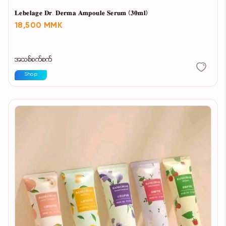
𝐋𝐞𝐛𝐞𝐥𝐚𝐠𝐞 𝐃𝐫. 𝐃𝐞𝐫𝐦𝐚 𝐀𝐦𝐩𝐨𝐮𝐥𝐞 𝐒𝐞𝐫𝐮𝐦 (𝟑𝟎𝐦𝐥)
18,500 MMK
အသစ်စက်စက်
Shop