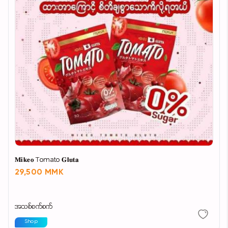
𝐌𝐢𝐤𝐞𝐨 Tomato 𝐆𝐥𝐮𝐭𝐚
29,500 MMK
အသစ်စက်စက်
Shop