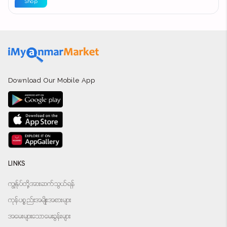
Shop
Download Our Mobile App
LINKS
ကျွန်ုပ်တို့အားဆက်သွယ်ရန်
ကုန်ပစ္စည်းအမျိုးအစားများ
အမေးများသောမေးခွန်းများ