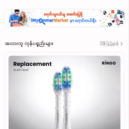
သဘာဝအတိုင်း အသားဖြူစေသည့် အာနိသင်ရှိပြီး အင်တီ
အောက်စီးဒင့်နှင့် ရောင်ရမ်းမှုကို သက်သာစေသည့်
ဂုဏ်သတ္တိများ ပါဝင်ပါသည်။
အကျိုးကျေးဇူးများ
အလားတူ ကုန်ပစ္စည်းများ
ပိုမိုကြည့်ရှုရန်
အသားအရေကို ချောမွေ့စေပြီး အရောင်မညီညာခြင်းနှင့်
အမည်းစက်များကို လျော့ပါးစေသည်
ကော်လာဂျင်ထုတ်လုပ်မှုကို မြှင့်တင်ပေးပြီး အသားအရေ
ကို တင်းရင်းစေသည်
သဘာဝအတိုင်း အသားအရေကို ကြည်လင်ဖြူဝင်း
စေသည်