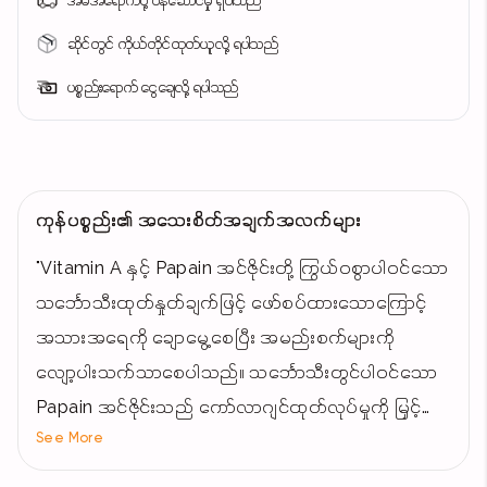
အိမ်အရောက်ပို့ ဝန်ဆောင်မှု ရှိပါသည်
ဆိုင်တွင် ကိုယ်တိုင်ထုတ်ယူလို့ ရပါသည်
ပစ္စည်းရောက် ငွေချေလို့ ရပါသည်
ကုန်ပစ္စည်း၏ အသေးစိတ်အချက်အလက်များ
"Vitamin A နှင့် Papain အင်ဇိုင်းတို့ ကြွယ်ဝစွာပါဝင်သော
သင်္ဘောသီးထုတ်နှုတ်ချက်ဖြင့် ဖော်စပ်ထားသောကြောင့်
အသားအရေကို ချောမွေ့စေပြီး အမည်းစက်များကို
လျော့ပါးသက်သာစေပါသည်။ သင်္ဘောသီးတွင်ပါဝင်သော
Papain အင်ဇိုင်းသည် ကော်လာဂျင်ထုတ်လုပ်မှုကို မြှင့်
See More
တင်ပေးသောကြောင့် အသားအရေကို တင်းရင်းစေပြီး ကျုံ့
ဆန့်နိုင်စွမ်းကို ပြန်လည်ကောင်းမွန်စေပါသည်။ ထို့ပြင်