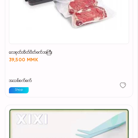
လေစုတ်အိတ်ပိတ်စက်အကြီး
39,500 MMK
အသစ်စက်စက်
Shop