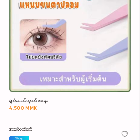
မျက်တောင်တုတပ် ဇာဂနာ
4,500 MMK
အသစ်စက်စက်
Shop