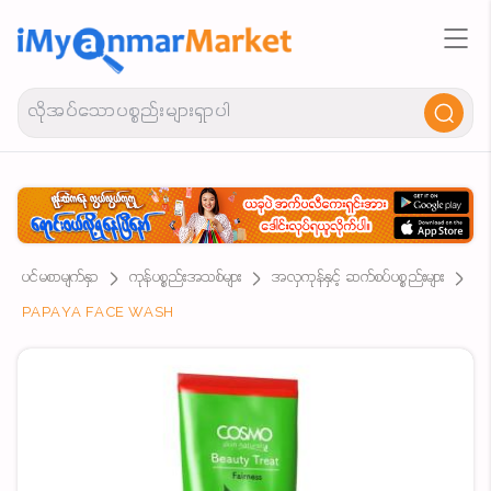
ပင်မစာမျက်နှာ
ကုန်ပစ္စည်းအသစ်များ
အလှကုန်နှင့် ဆက်စပ်ပစ္စည်းများ
PAPAYA FACE WASH