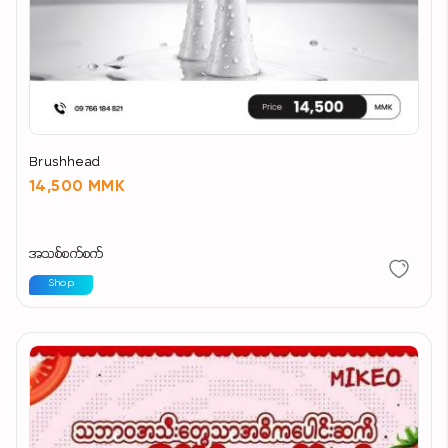
အင်တီအောက်စီးဒင့် ကြွယ်ဝစွာပါဝင်ပြီး အသားအရေ
ရောင်ရမ်းမှုများကို သက်သာစေသည်
အသားအရေ၏ ကျုံ့ဆန့်နိုင်စွမ်းကို ပြန်လည်အားဖြည့်
Brushhead
ပေးသည်"
14,500 MMK
အသစ်စက်စက်
Shop