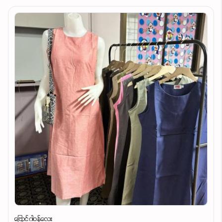
ဗြောင်ဂါဝန်လေး