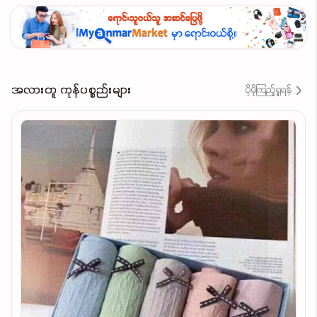
နူးညံတဲ့အလွှာပါးလေးအလား အေးမျှစေမှာပါနော်☺️
🍃Styling လုပ်ရတာကြိုက်တဲ့မမတို့အတွက်လဲ
Long skirt တွေနဲ့ပဲတွဲဝတ်မလား၊ style pants လေးတွေ
နဲ့ပဲ ဝတ်မလား Daily wear အဆင်ပြေစေမယ့် Design
လေးပါရှင်😍
အလားတူ ကုန်ပစ္စည်းများ
ပိုမိုကြည့်ရှုရန်
Size : Small ရင် 36-38
Medium ရင် 38-40
Large ရင် 40-42 ရပါတယ်ရှင့်