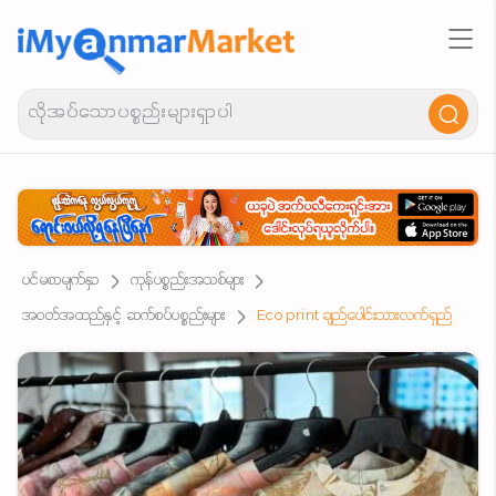
ပင်မစာမျက်နှာ
ကုန်ပစ္စည်းအသစ်များ
အဝတ်အထည်နှင့် ဆက်စပ်ပစ္စည်းများ
Eco print ချည်ပေါင်းသားလက်ရှည်