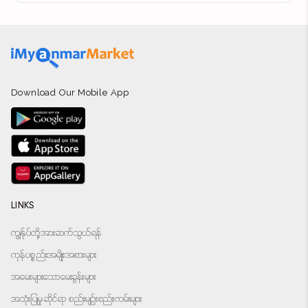
Download Our Mobile App
LINKS
ကျွန်ုပ်တို့အားဆက်သွယ်ရန်
ကုန်ပစ္စည်းအမျိုးအစားများ
အမေးများသောမေးခွန်းများ
အသုံးပြုမှုဆိုင်ရာ စည်းမျဉ်းစည်းကမ်းများ