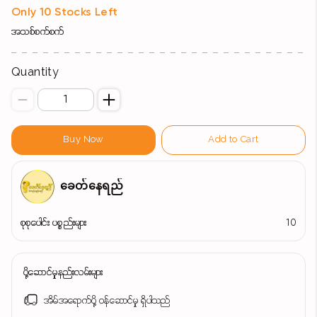
Only 10 Stocks Left
အသစ်စက်စက်
Quantity
Buy Now
Add to Cart
ခေတ်နေရည်
စုစုပေါင်း ပစ္စည်းများ
10
ပို့ဆောင်မှုနည်းလမ်းများ
အိမ်အရောက်ပို့ ဝန်ဆောင်မှု ရှိပါသည်