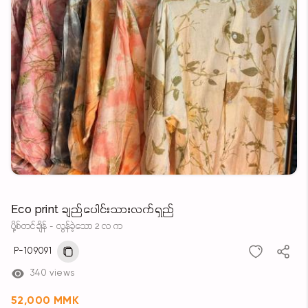
Eco print ချည်ပေါင်းသားလက်ရှည်
ပို့စ်တင်ချိန် - လွန်ခဲ့သော 2 လ က
P-109091
340 views
52,000 MMK