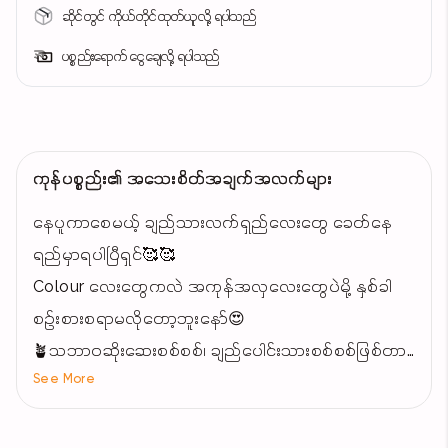
ဆိုင်တွင် ကိုယ်တိုင်ထုတ်ယူလို့ ရပါသည်
ပစ္စည်းရောက် ငွေချေလို့ ရပါသည်
ကုန်ပစ္စည်း၏ အသေးစိတ်အချက်အလက်များ
နေပူကာစေမယ့် ချည်သားလက်ရှည်လေးတွေ ခေတ်နေ
ရည်မှာရပါပြီရှင်🥰🥰
Colour လေးတွေကလဲ အကုန်အလှလေးတွေပဲမို့ နှစ်ခါ
စဉ်းစားစရာမလိုတော့ဘူးနော်😍
🪴သဘာဝဆိုးဆေးစစ်စစ်၊ ချည်ပေါင်းသားစစ်စစ်ဖြစ်တာ
See More
မို့ အရေပြားယားယံစေခြင်း တို့ကိုလဲမဖစ်စေပါဘူးရှင်။
🍂ဝါဂွမ်းချည်သားအေးအေးလေးကလဲ ခန္ဓာကိုယ်ပေါ်မှာ