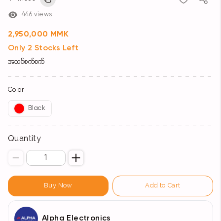
446 views
2,950,000 MMK
Only 2 Stocks Left
အသစ်စက်စက်
Color
Black
Quantity
Buy Now
Add to Cart
Alpha Electronics