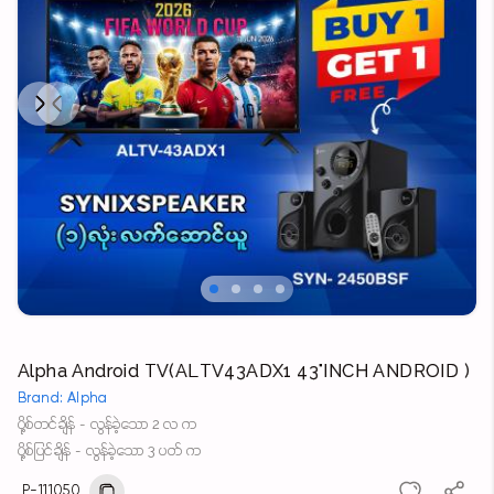
Next
Previous
Alpha Android TV(ALTV43ADX1 43"INCH ANDROID )
Brand: Alpha
ပို့စ်တင်ချိန် - လွန်ခဲ့သော 2 လ က
ပို့စ်ပြင်ချိန် - လွန်ခဲ့သော 3 ပတ် က
P-111050