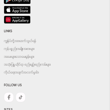
LINKS
ကျွန်ုပ်တို့အားဆက်သွယ်ရန်
ကုန်ပစ္စည်းအမျိုးအစားများ
အမေးများသောမေးခွန်းများ
အသုံးပြုမှုဆိုင်ရာ စည်းမျဉ်းစည်းကမ်းများ
ကိုယ်ရေးအချက်အလက်မူဝါဒ
FOLLOW US
SITES