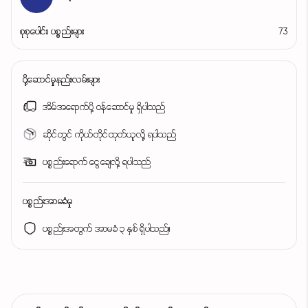
စုစုပေါင်း ပစ္စည်းများ
73
ပို့ဆောင်မှုနည်းလမ်းများ
အိမ်အရောက်ပို့ ဝန်ဆောင်မှု ရှိပါသည်
ဆိုင်တွင် ကိုယ်တိုင်ထုတ်ယူလို့ ရပါသည်
ပစ္စည်းရောက် ငွေချေလို့ ရပါသည်
ပစ္စည်းအာမခံမှု
ပစ္စည်းအတွက် အာမခံ ၃ နှစ် ရှိပါသည်။