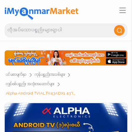
ပင်မစာမျက်နှာ
ကုန်ပစ္စည်းအသစ်များ
လျှပ်စစ်ပစ္စည်း အသုံးအဆောင်များ
Alpha Android TV(ALTV43ADX1 43"INCH ANDROID )