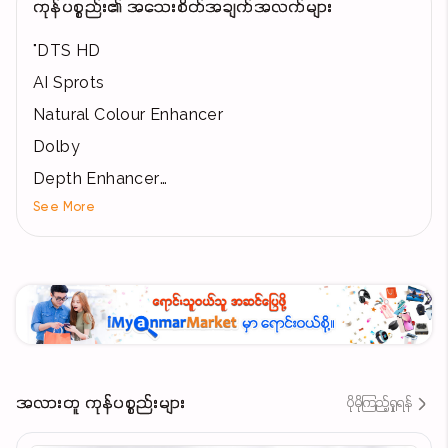
ကုန်ပစ္စည်း၏ အသေးစိတ်အချက်အလက်များ
"DTS HD
AI Sprots
Natural Colour Enhancer
Dolby
Depth Enhancer
See More
Levitating Display
Apple AirPlay
Apple Home
Chromecast Built-in
Voice Remote"
အလားတူ ကုန်ပစ္စည်းများ
ပိုမိုကြည့်ရှုရန်