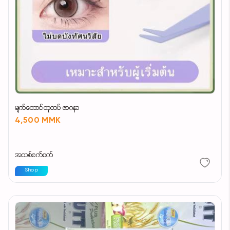
မျက်တောင်တုတပ် ဇာဂနာ
4,500 MMK
အသစ်စက်စက်
Shop