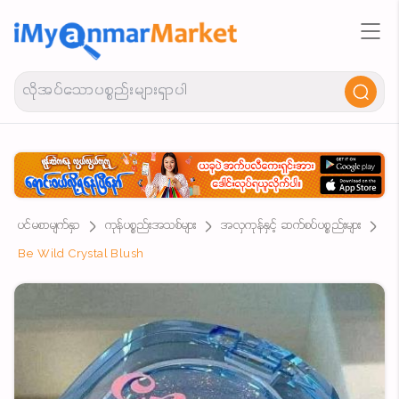
ပင်မစာမျက်နှာ
ကုန်ပစ္စည်းအသစ်များ
အလှကုန်နှင့် ဆက်စပ်ပစ္စည်းများ
Be Wild Crystal Blush