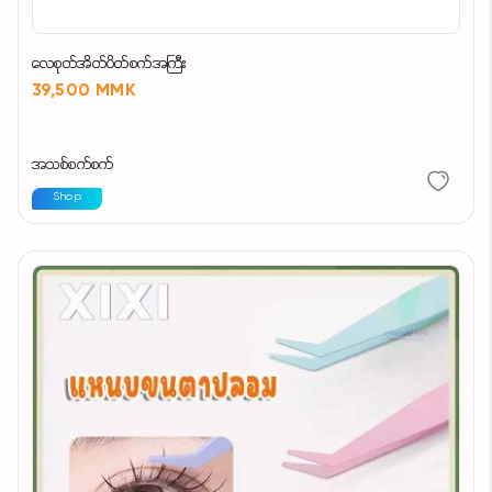
လေစုတ်အိတ်ပိတ်စက်အကြီး
39,500 MMK
အသစ်စက်စက်
Shop