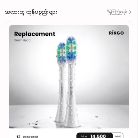
အလားတူ ကုန်ပစ္စည်းများ
ပိုမိုကြည့်ရှုရန်