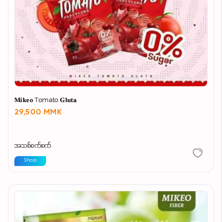
𝐌𝐢𝐤𝐞𝐨 Tomato 𝐆𝐥𝐮𝐭𝐚
29,500 MMK
အသစ်စက်စက်
Shop