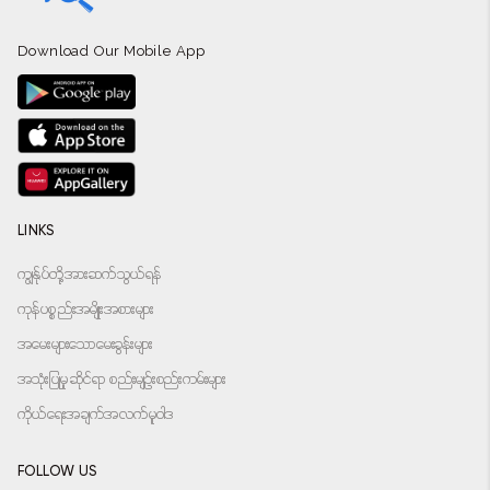
Download Our Mobile App
LINKS
ကျွန်ုပ်တို့အားဆက်သွယ်ရန်
ကုန်ပစ္စည်းအမျိုးအစားများ
အမေးများသောမေးခွန်းများ
အသုံးပြုမှုဆိုင်ရာ စည်းမျဉ်းစည်းကမ်းများ
ကိုယ်ရေးအချက်အလက်မူဝါဒ
FOLLOW US