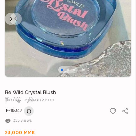
Next
Previous
Be Wild Crystal Blush
ပို့စ်တင်ချိန် - လွန်ခဲ့သော 2 လ က
P-115349
355 views
23,000 MMK