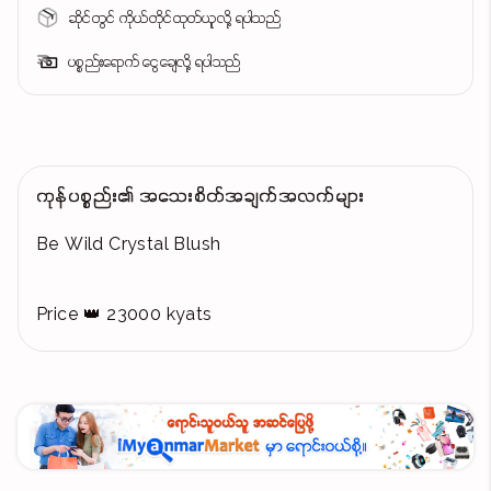
ဆိုင်တွင် ကိုယ်တိုင်ထုတ်ယူလို့ ရပါသည်
ပစ္စည်းရောက် ငွေချေလို့ ရပါသည်
ကုန်ပစ္စည်း၏ အသေးစိတ်အချက်အလက်များ
Be Wild Crystal Blush
Price 👑 23000 kyats