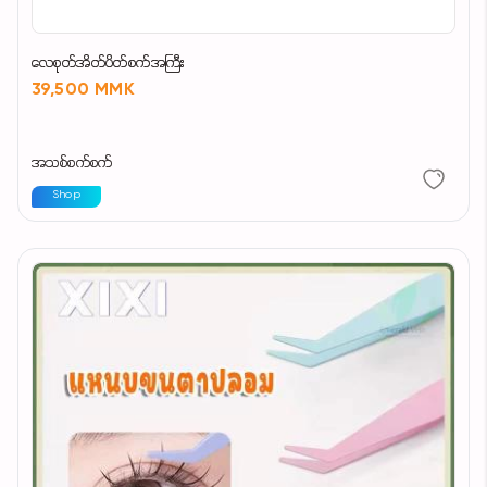
လေစုတ်အိတ်ပိတ်စက်အကြီး
39,500 MMK
အသစ်စက်စက်
Shop