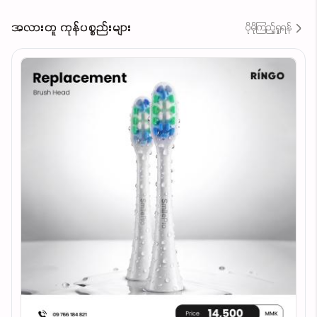
အလားတူ ကုန်ပစ္စည်းများ
ပိုမိုကြည့်ရှုရန်