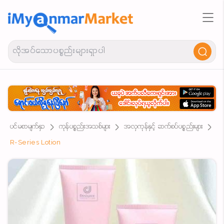
ပင်မစာမျက်နှာ
ကုန်ပစ္စည်းအသစ်များ
အလှကုန်နှင့် ဆက်စပ်ပစ္စည်းများ
R-Series Lotion