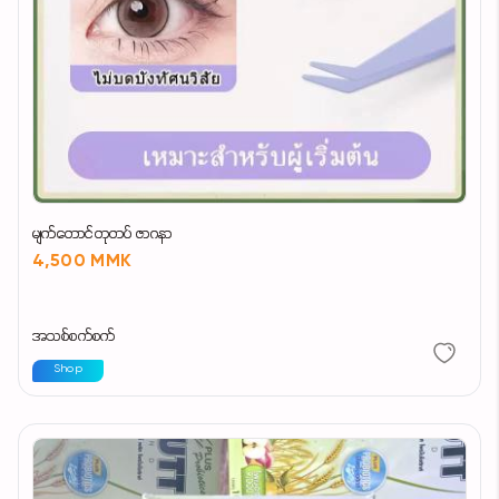
မျက်တောင်တုတပ် ဇာဂနာ
4,500 MMK
အသစ်စက်စက်
Shop