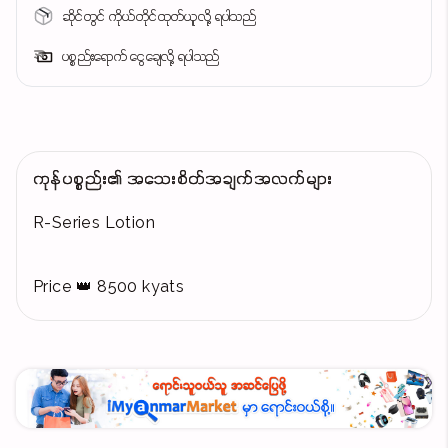
ဆိုင်တွင် ကိုယ်တိုင်ထုတ်ယူလို့ ရပါသည်
ပစ္စည်းရောက် ငွေချေလို့ ရပါသည်
ကုန်ပစ္စည်း၏ အသေးစိတ်အချက်အလက်များ
R-Series Lotion
Price 👑 8500 kyats