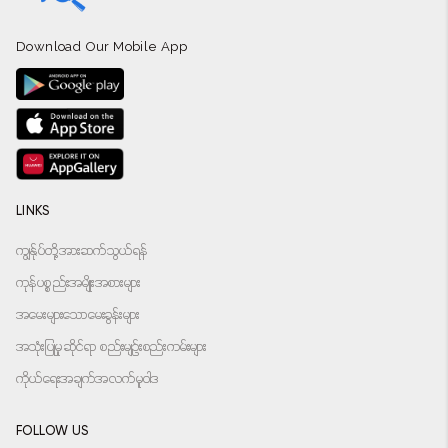
Download Our Mobile App
LINKS
ကျွန်ုပ်တို့အားဆက်သွယ်ရန်
ကုန်ပစ္စည်းအမျိုးအစားများ
အမေးများသောမေးခွန်းများ
အသုံးပြုမှုဆိုင်ရာ စည်းမျဉ်းစည်းကမ်းများ
ကိုယ်ရေးအချက်အလက်မူဝါဒ
FOLLOW US