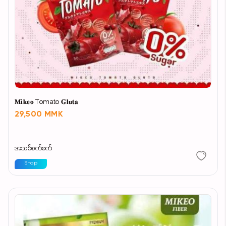
𝐌𝐢𝐤𝐞𝐨 Tomato 𝐆𝐥𝐮𝐭𝐚
29,500 MMK
အသစ်စက်စက်
Shop