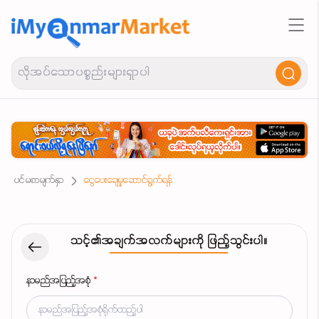
ပင်မစာမျက်နှာ
ငွေပေးချေမှုဆောင်ရွက်ရန်
သင့်၏အချက်အလက်များကို ဖြည့်သွင်းပါ။
နာမည်အပြည့်အစုံ
*