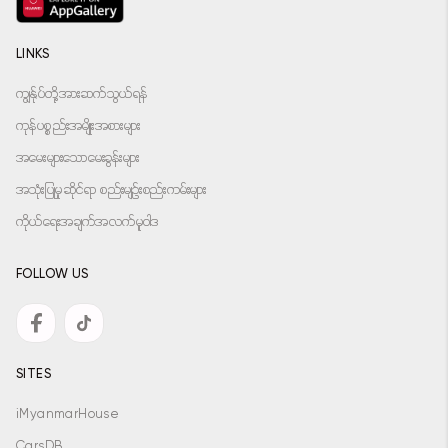
LINKS
ကျွန်ုပ်တို့အားဆက်သွယ်ရန်
ကုန်ပစ္စည်းအမျိုးအစားများ
အမေးများသောမေးခွန်းများ
အသုံးပြုမှုဆိုင်ရာ စည်းမျဉ်းစည်းကမ်းများ
ကိုယ်ရေးအချက်အလက်မူဝါဒ
FOLLOW US
SITES
iMyanmarHouse
CarsDB