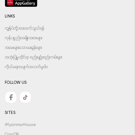
LINKS
ကျွန်ုပ်တို့အားဆက်သွယ်ရန်
ကုန်ပစ္စည်းအမျိုးအစားများ
အမေးများသောမေးခွန်းများ
အသုံးပြုမှုဆိုင်ရာ စည်းမျဉ်းစည်းကမ်းများ
ကိုယ်ရေးအချက်အလက်မူဝါဒ
FOLLOW US
SITES
iMyanmarHouse
CarsDB