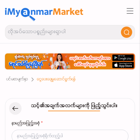
ပင်မစာမျက်နှာ
ငွေပေးချေမှုဆောင်ရွက်ရန်
သင့်၏အချက်အလက်များကို ဖြည့်သွင်းပါ။
နာမည်အပြည့်အစုံ
*