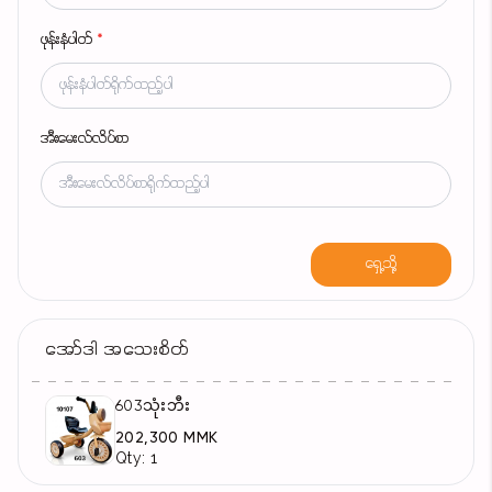
ဖုန်းနံပါတ်
*
အီးမေးလ်လိပ်စာ
ရှေ့သို့
အော်ဒါ အသေးစိတ်
603သုံးဘီး
202,300 MMK
Qty: 1