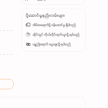
ပို့ဆောင်မှုနည်းလမ်းများ
အိမ်အရောက်ပို့ ဝန်ဆောင်မှု ရှိပါသည်
ဆိုင်တွင် ကိုယ်တိုင်ထုတ်ယူလို့ ရပါသည်
ပစ္စည်းရောက် ငွေချေလို့ ရပါသည်