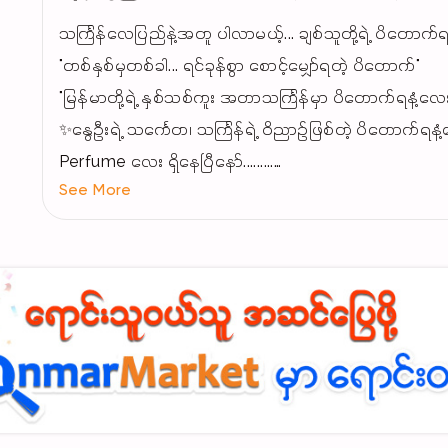
သင်္ကြန်လေပြည်နဲ့အတူ ပါလာမယ့်... ချစ်သူတို့ရဲ့ ပိတောက်ရ
​"တစ်နှစ်မှတစ်ခါ... ရင်ခုန်စွာ စောင့်မျှော်ရတဲ့ ပိတောက်"
"မြန်မာတို့ရဲ့ နှစ်သစ်ကူး အတာသင်္ကြန်မှာ ပိတောက်ရနံ့လေး
✨နွေဦးရဲ့ သင်္ကေတ၊ သင်္ကြန်ရဲ့ ဝိညာဉ်ဖြစ်တဲ့ ပိတောက်ရနံ
Perfume လေး ရှိနေပြီနော်.........
See More
🌼ရိုးရာမပျက် နူးညံ့သင်းပျံ့တဲ့ ပိတောက်စစ်စစ် ရနံ့ကို ခံစားရမ
​🌼သင်္ကြန်ရေစိုစို၊ နေပူပူမှာတောင် ရနံ့လေးက မပြယ်ဘဲ တစ
​🌼နှစ်သစ်မှာ ကံကောင်းခြင်းနဲ့ စိတ်ကြည်လင်မှုကို "ပိတေ
​🌼​ဒီနှစ်သင်္ကြန်မှာ အတာရေနဲ့အတူ ကိုယ့်အနားကပ်လာသူတို
ယူလိုက်တော့နော်........
ပိတောက်တွေ မပွင့်သေးခင်မှာပဲ ချစ်တို့ကအရင် မွှေးနေလို့ 
15ml 20000
30ml 32000