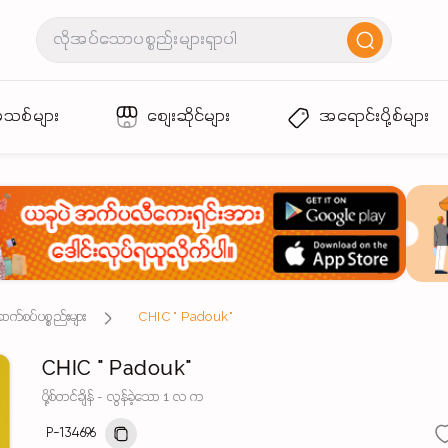
အသစ်များ
စျေးဆိုင်များ
အရောင်းပို့စ်များ
ဆက်စပ်ပစ္စည်းများ
CHIC " Padouk"
CHIC " Padouk"
ပို့စ်တင်ချိန် - လွန်ခဲ့သော 1 လ က
P-134696