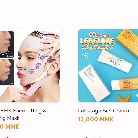
50ml 41000
EIS Face Lifting &
Lebelage Sun Cream
ing Mask
12,000 MMK
00 MMK