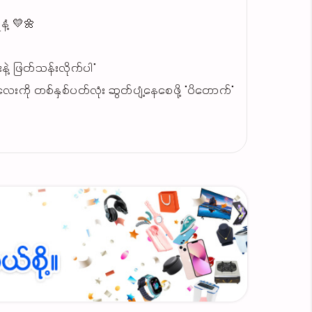
နံ့ 💛🌼
နဲ့ ဖြတ်သန်းလိုက်ပါ"
့လေးကို တစ်နှစ်ပတ်လုံး ဆွတ်ပျံ့နေစေဖို့ "ပိတောက်"
ှာပါ........
်နေ့တာလုံး သင်းနေစေမှာပါ........
ာက်"ရေမွှေးလေးကဆောင်ကြဉ်းပေးပါလိမ့်မယ်.....
င်း အေးချမ်းသွားစေဖို့ ပိတောက်ကို ခုပဲအမြန်မှာ
ရပြီပေါ့ 😉