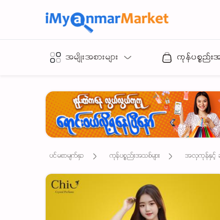
အမျိုးအစားများ
ကုန်ပစ္စည်း
ပင်မစာမျက်နှာ
ကုန်ပစ္စည်းအသစ်များ
အလှကုန်နှင့် 