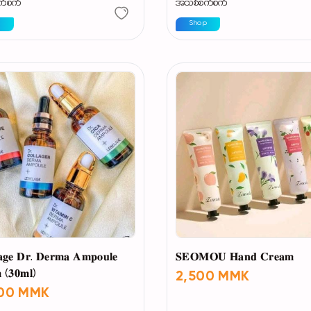
က်စက်
အသစ်စက်စက်
p
Shop
𝐚𝐠𝐞 𝐃𝐫. 𝐃𝐞𝐫𝐦𝐚 𝐀𝐦𝐩𝐨𝐮𝐥𝐞
𝐒𝐄𝐎𝐌𝐎𝐔 𝐇𝐚𝐧𝐝 𝐂𝐫𝐞𝐚𝐦
 (𝟑𝟎𝐦𝐥)
2,500 MMK
500 MMK