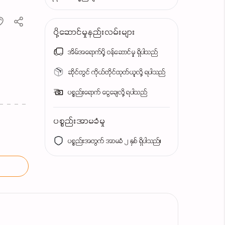
ပို့ဆောင်မှုနည်းလမ်းများ
အိမ်အရောက်ပို့ ဝန်ဆောင်မှု ရှိပါသည်
ဆိုင်တွင် ကိုယ်တိုင်ထုတ်ယူလို့ ရပါသည်
ပစ္စည်းရောက် ငွေချေလို့ ရပါသည်
ပစ္စည်းအာမခံမှု
ပစ္စည်းအတွက် အာမခံ ၂ နှစ် ရှိပါသည်။