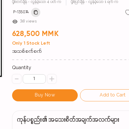
ပို့စ်တင်ချိန် - လွန်ခဲ့သော 4 ပတ် က
ပို့စ်ပြင်ချိန် - လွန်ခဲ့သော 1 ရက် က
P-135074
361 views
628,500 MMK
Only 1 Stock Left
အသစ်စက်စက်
Quantity
Buy Now
Add to Cart
ကုန်ပစ္စည်း၏ အသေးစိတ်အချက်အလက်များ