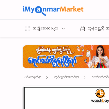
အမျိုးအစားများ
ကုန်ပစ္စည်း
ပင်မစာမျက်နှာ
ကုန်ပစ္စည်းအသစ်များ
လက်ပတ်နာရီနှင့်