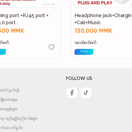
ning port +RJ45 port +
Headphone jack+Chargi
0 port .
+Call+Music
,500 MMK
130,000 MMK
က်စက်
အသစ်စက်စက်
p
Shop
FOLLOW US
အားဆက်သွယ်ရန်
ျိုးအစားများ
ေးခွန်းများ
ုင်ရာ စည်းမျဉ်းစည်းကမ်းများ
ျက်အလက်မူဝါဒ