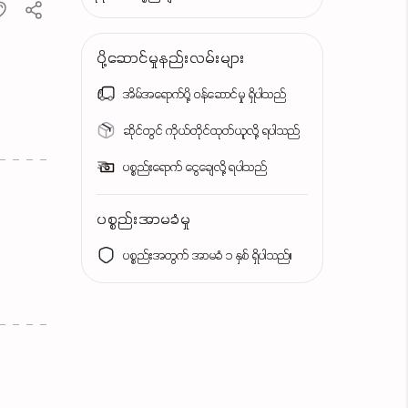
ပို့ဆောင်မှုနည်းလမ်းများ
အိမ်အရောက်ပို့ ဝန်ဆောင်မှု ရှိပါသည်
ဆိုင်တွင် ကိုယ်တိုင်ထုတ်ယူလို့ ရပါသည်
ပစ္စည်းရောက် ငွေချေလို့ ရပါသည်
ပစ္စည်းအာမခံမှု
ပစ္စည်းအတွက် အာမခံ ၁ နှစ် ရှိပါသည်။