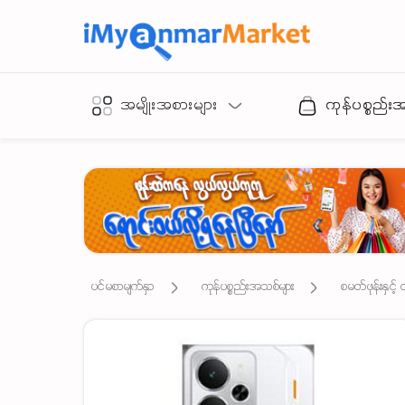
အမျိုးအစားများ
ကုန်ပစ္စည်း
ပင်မစာမျက်နှာ
ကုန်ပစ္စည်းအသစ်များ
စမတ်ဖုန်းနှင