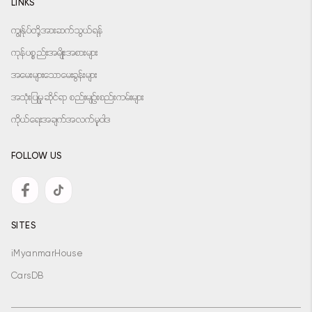
LINKS
ကျွန်ုပ်တို့အားဆက်သွယ်ရန်
ကုန်ပစ္စည်းအမျိုးအစားများ
အမေးများသောမေးခွန်းများ
အသုံးပြုမှုဆိုင်ရာ စည်းမျဉ်းစည်းကမ်းများ
ကိုယ်ရေးအချက်အလက်မူဝါဒ
FOLLOW US
SITES
iMyanmarHouse
CarsDB