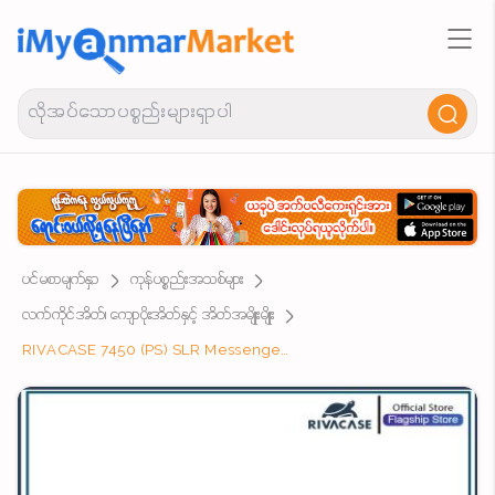
ပင်မစာမျက်နှာ
ကုန်ပစ္စည်းအသစ်များ
လက်ကိုင်အိတ်၊ ကျောပိုးအိတ်နှင့် အိတ်အမျိုးမျိုး
RIVACASE 7450 (PS) SLR Messenger Bag