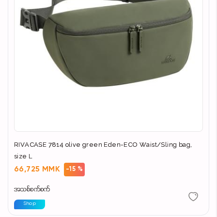
RIVACASE 7814 olive green Eden-ECO Waist/Sling bag,
size L
66,725 MMK
-15 %
အသစ်စက်စက်
Shop