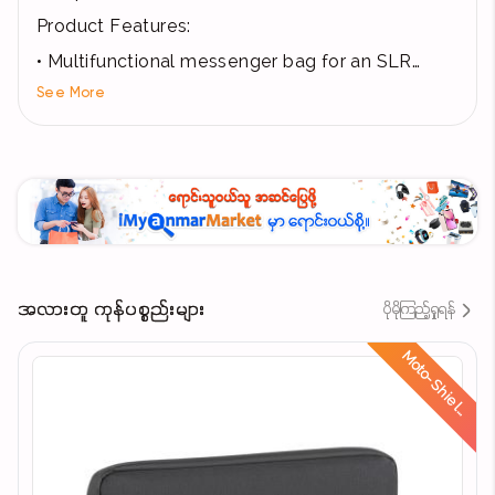
Product Features:
• Multifunctional messenger bag for an SLR
See More
camera with a zoom lens attached
• Stylish green color lining made of soft velour
protects LCD screen from scratches
• Two lenses and a flash unit can also be
accomodated by moving the adjustable inner
compartments.
• Additional compartment with adjustable
အလားတူ ကုန်ပစ္စည်းများ
ပိုမိုကြည့်ရှုရန်
dividers for a Tablet up to 10.1 and iPad®
• Storage space can be easily adjusted with a
d
zip-fastener on the outer side of the bag’s
bottom
• Zippered internal pocket for accessories,