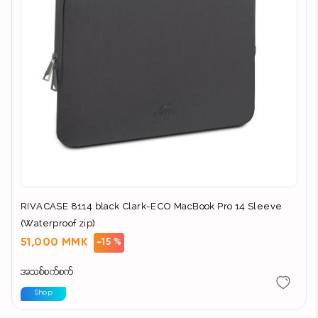
documents and passport
• Two external pockets for accessories and a
smartphone
• Removable shoulder strap and padded handle
Product Weight: 0.82 kg
External dimensions: 240x185x330 mm
Internal dimensions: 180x150x300 mm
Material: Polyester
Inner material: Polyester
RIVACASE 8114 black Clark-ECO MacBook Pro 14 Sleeve
(Waterproof zip)
51,000 MMK
-15 %
အသစ်စက်စက်
Shop