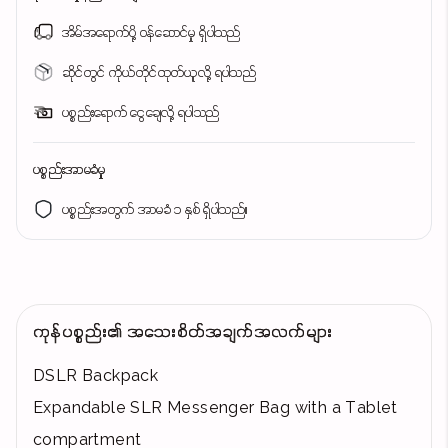
အိမ်အရောက်ပို့ ဝန်ဆောင်မှု ရှိပါသည်
ဆိုင်တွင် ကိုယ်တိုင်ထုတ်ယူလို့ ရပါသည်
ပစ္စည်းရောက် ငွေချေလို့ ရပါသည်
ပစ္စည်းအာမခံမှု
ပစ္စည်းအတွက် အာမခံ ၁ နှစ် ရှိပါသည်။
ကုန်ပစ္စည်း၏ အသေးစိတ်အချက်အလက်များ
DSLR Backpack
Expandable SLR Messenger Bag with a Tablet
compartment