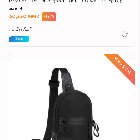
RIVACASE 7812 olive green Eden-ECO Waist/Sling bag,
size M
60,350 MMK
-15 %
အသစ်စက်စက်
Shop
d