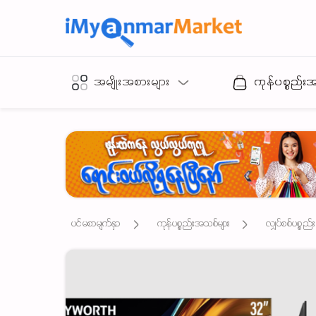
အမျိုးအစားများ
ကုန်ပစ္စည်း
ပင်မစာမျက်နှာ
ကုန်ပစ္စည်းအသစ်များ
လျှပ်စစ်ပစ္စည