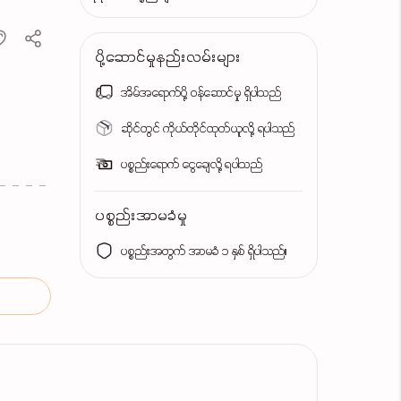
ပို့ဆောင်မှုနည်းလမ်းများ
အိမ်အရောက်ပို့ ဝန်ဆောင်မှု ရှိပါသည်
ဆိုင်တွင် ကိုယ်တိုင်ထုတ်ယူလို့ ရပါသည်
ပစ္စည်းရောက် ငွေချေလို့ ရပါသည်
ပစ္စည်းအာမခံမှု
ပစ္စည်းအတွက် အာမခံ ၁ နှစ် ရှိပါသည်။