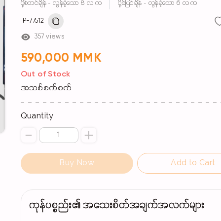
ပို့စ်တင်ချိန် - လွန်ခဲ့သော 8 လ က
ပို့စ်ပြင်ချိန် - လွန်ခဲ့သော 6 လ က
P-77512
357 views
590,000 MMK
Out of Stock
အသစ်စက်စက်
Quantity
Buy Now
Add to Cart
ကုန်ပစ္စည်း၏ အသေးစိတ်အချက်အလက်များ