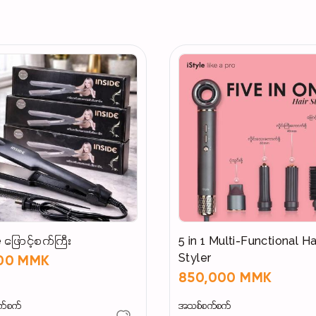
Dimension With Box (LxWxH) 767 x 121 x 492 mm
Dimension of TV (LxH) 2'4" x 1'5"
Warranty 3 Years (First Year Sparepart & Service
Service Charges Free)
 ဖြောင့်စက်ကြီး
5 in 1 Multi-Functional Ha
Styler
000 MMK
850,000 MMK
က်စက်
အသစ်စက်စက်