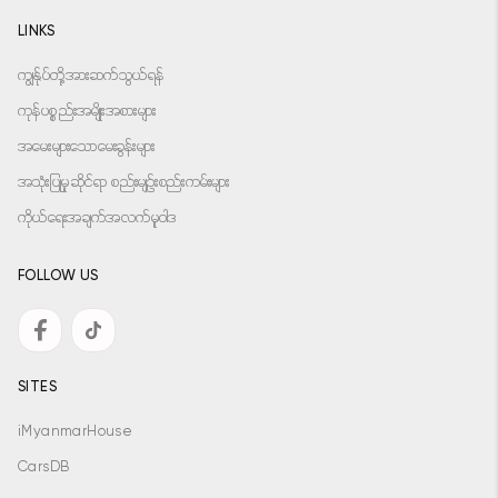
LINKS
ကျွန်ုပ်တို့အားဆက်သွယ်ရန်
ကုန်ပစ္စည်းအမျိုးအစားများ
အမေးများသောမေးခွန်းများ
အသုံးပြုမှုဆိုင်ရာ စည်းမျဉ်းစည်းကမ်းများ
ကိုယ်ရေးအချက်အလက်မူဝါဒ
FOLLOW US
SITES
iMyanmarHouse
CarsDB