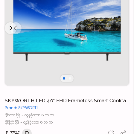
Next
Previous
SKYWORTH LED 40” FHD Frameless Smart Coolita
Brand: SKYWORTH
ပို့စ်တင်ချိန် - လွန်ခဲ့သော 8 လ က
ပို့စ်ပြင်ချိန် - လွန်ခဲ့သော 6 လ က
P-77547