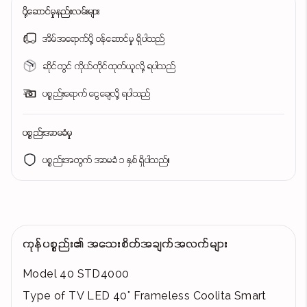
ပို့ဆောင်မှုနည်းလမ်းများ
အိမ်အရောက်ပို့ ဝန်ဆောင်မှု ရှိပါသည်
ဆိုင်တွင် ကိုယ်တိုင်ထုတ်ယူလို့ ရပါသည်
ပစ္စည်းရောက် ငွေချေလို့ ရပါသည်
ပစ္စည်းအာမခံမှု
ပစ္စည်းအတွက် အာမခံ ၁ နှစ် ရှိပါသည်။
ကုန်ပစ္စည်း၏ အသေးစိတ်အချက်အလက်များ
Model 40 STD4000
Type of TV LED 40" Frameless Coolita Smart