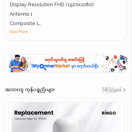
Display Resolution FHD (1920x1080)
Antenna 1
Composite 1
See More
HDMI 1.4 2
USB 2.0 2
Rated Voltage 100-240V
Rated Current 74W
Digital Audio Out Speaker : 2 x 8W
Other Function DVB-T/T2, Brightness 200 nits
Boundless Screen 4.0, Game Mood, Coolita
အလားတူ ကုန်ပစ္စည်းများ
ပိုမိုကြည့်ရှုရန်
3.0 (Smart TV), EYE Care
YouTube , Prime Video , Cast, Browser Build In
Dimension With Box (LxWxH) 945 x 124 x 573
mm