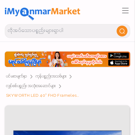
ပင်မစာမျက်နှာ
ကုန်ပစ္စည်းအသစ်များ
လျှပ်စစ်ပစ္စည်း အသုံးအဆောင်များ
SKYWORTH LED 40” FHD Frameless Smart Coolita