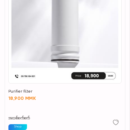
Dimension of TV (LxH) 3’3" x 1’8"
Warranty 3 Years (First Year Sparepart & Service
Charges Free, Second and Third Year Service
Charges Free)
Purifier filter
18,900 MMK
အသစ်စက်စက်
Shop