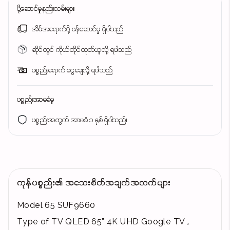
ပို့ဆောင်မှုနည်းလမ်းများ
အိမ်အရောက်ပို့ ဝန်ဆောင်မှု ရှိပါသည်
ဆိုင်တွင် ကိုယ်တိုင်ထုတ်ယူလို့ ရပါသည်
ပစ္စည်းရောက် ငွေချေလို့ ရပါသည်
ပစ္စည်းအာမခံမှု
ပစ္စည်းအတွက် အာမခံ ၁ နှစ် ရှိပါသည်။
ကုန်ပစ္စည်း၏ အသေးစိတ်အချက်အလက်များ
Model 65 SUF9660
Type of TV QLED 65“ 4K UHD Google TV ,