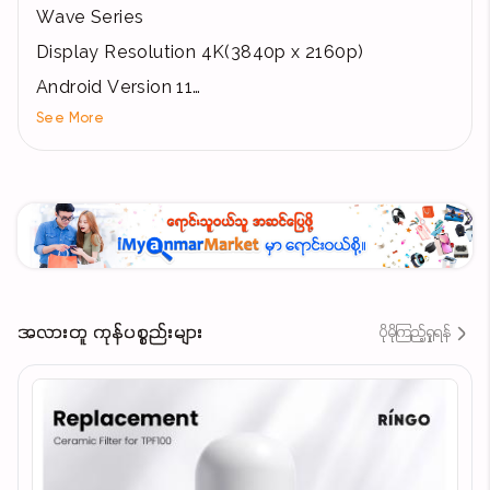
Wave Series
Display Resolution 4K(3840p x 2160p)
Android Version 11
See More
Antenna 1
HDMI (2.1) x 2 , (2.0) x 1
USB 2.0 2
Wifi 2.4G+5G , 2T2R
Refresh Rate 120Hz
RAM / ROM 3GB/16GB
Rated Voltage 100-240V
အလားတူ ကုန်ပစ္စည်းများ
ပိုမိုကြည့်ရှုရန်
Rated Current 200W
Digital Audio Out Front Speaker : 2 x 12W,
Bluetooth 5.1, Dobly Audio
Other Function DVB-T/T2, HDR 10, Brightness