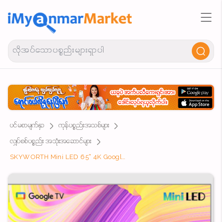
ပင်မစာမျက်နှာ
ကုန်ပစ္စည်းအသစ်များ
လျှပ်စစ်ပစ္စည်း အသုံးအဆောင်များ
SKYWORTH Mini LED 65” 4K Google TV