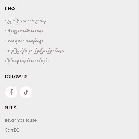
LINKS
ကျွန်ုပ်တို့အားဆက်သွယ်ရန်
ကုန်ပစ္စည်းအမျိုးအစားများ
အမေးများသောမေးခွန်းများ
အသုံးပြုမှုဆိုင်ရာ စည်းမျဉ်းစည်းကမ်းများ
ကိုယ်ရေးအချက်အလက်မူဝါဒ
FOLLOW US
SITES
iMyanmarHouse
CarsDB