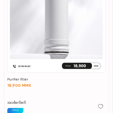
400 nits
YouTube , Netflix, Prime Video, Google
Assistant, EYE Care, Chromecast Build In
AWS, Mahar , M-Sub Yoteshin, Channel Myanmar
, Thuta Khit ,
Bioscope TV etc…
Dimension With Box (LxWxH) 1600 x 200 x 955
mm
Dimension of TV (LxH) 4’9” x 2’9"
Warranty 3 Years (First Year Sparepart & Service
Purifier filter
Charges Free, Second and Third Year Service
18,900 MMK
Charges Free)
အသစ်စက်စက်
Shop