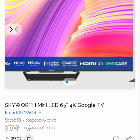
Next
Previous
SKYWORTH Mini LED 65” 4K Google TV
Brand: SKYWORTH
ပို့စ်တင်ချိန် - လွန်ခဲ့သော 8 လ က
ပို့စ်ပြင်ချိန် - လွန်ခဲ့သော 6 လ က
P-78307