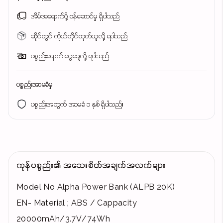
အိမ်အရောက်ပို့ ဝန်ဆောင်မှု ရှိပါသည်
ဆိုင်တွင် ကိုယ်တိုင်ထုတ်ယူလို့ ရပါသည်
ပစ္စည်းရောက် ငွေချေလို့ ရပါသည်
ပစ္စည်းအာမခံမှု
ပစ္စည်းအတွက် အာမခံ ၁ နှစ် ရှိပါသည်။
ကုန်ပစ္စည်း၏ အသေးစိတ်အချက်အလက်များ
Model No Alpha Power Bank (ALPB 20K)
EN- Material ; ABS / Cappacity
20000mAh/3.7V/74Wh