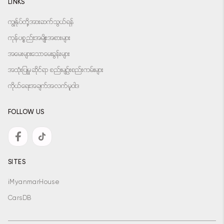
LINKS
ကျွန်ုပ်တို့အားဆက်သွယ်ရန်
ကုန်ပစ္စည်းအမျိုးအစားများ
အမေးများသောမေးခွန်းများ
အသုံးပြုမှုဆိုင်ရာ စည်းမျဉ်းစည်းကမ်းများ
ကိုယ်ရေးအချက်အလက်မူဝါဒ
FOLLOW US
SITES
iMyanmarHouse
CarsDB