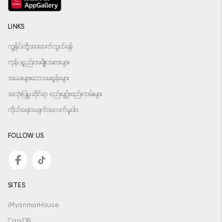
LINKS
ကျွန်ုပ်တို့အားဆက်သွယ်ရန်
ကုန်ပစ္စည်းအမျိုးအစားများ
အမေးများသောမေးခွန်းများ
အသုံးပြုမှုဆိုင်ရာ စည်းမျဉ်းစည်းကမ်းများ
ကိုယ်ရေးအချက်အလက်မူဝါဒ
FOLLOW US
SITES
iMyanmarHouse
CarsDB