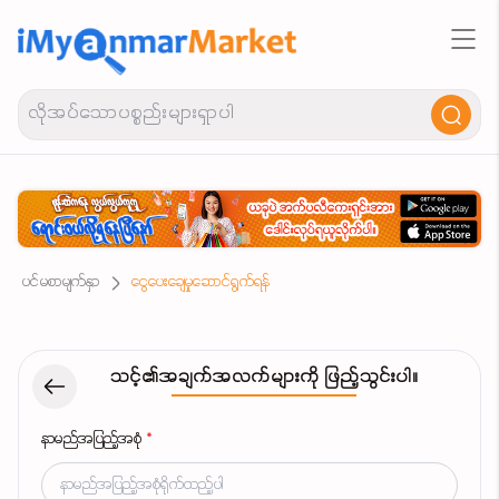
ပင်မစာမျက်နှာ
ငွေပေးချေမှုဆောင်ရွက်ရန်
သင့်၏အချက်အလက်များကို ဖြည့်သွင်းပါ။
နာမည်အပြည့်အစုံ
*