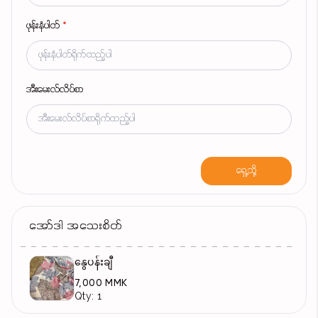
ဖုန်းနံပါတ်
*
အီးမေးလ်လိပ်စာ
ရှေ့သို့
အော်ဒါ အသေးစိတ်
နွေပန်းချီ
7,000 MMK
Qty: 1