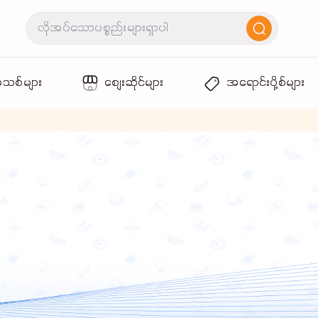
အသစ်များ
စျေးဆိုင်များ
အရောင်းပို့စ်များ