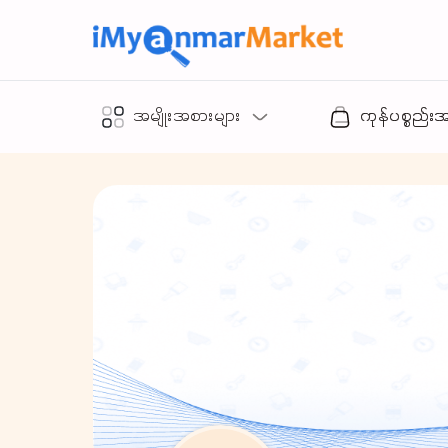
အမျိုးအစားများ
ကုန်ပစ္စည်း