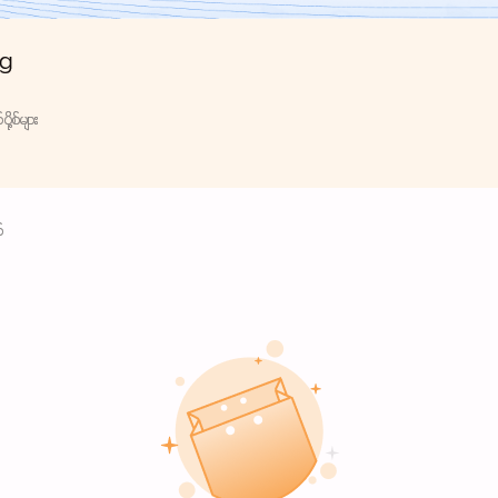
ng
ု့စ်များ
်