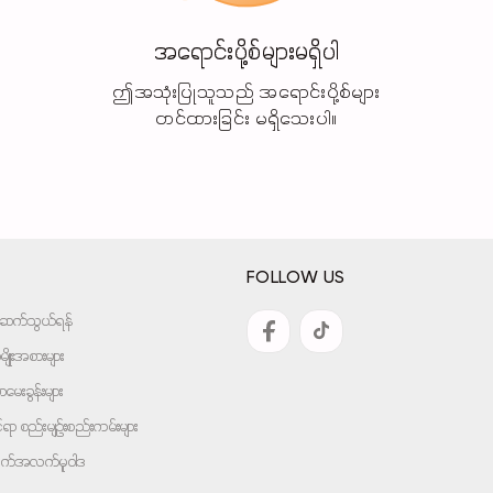
အရောင်းပို့စ်များမရှိပါ
ဤအသုံးပြုသူသည် အရောင်းပို့စ်များ
တင်ထားခြင်း မရှိသေးပါ။
FOLLOW US
အားဆက်သွယ်ရန်
ျိုးအစားများ
ေးခွန်းများ
ုင်ရာ စည်းမျဉ်းစည်းကမ်းများ
ျက်အလက်မူဝါဒ