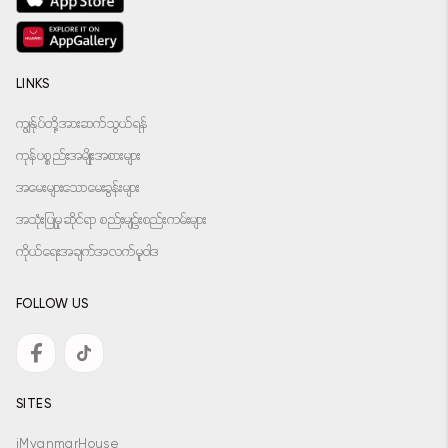
LINKS
ကျွန်ုပ်တို့အားဆက်သွယ်ရန်
ကုန်ပစ္စည်းအမျိုးအစားများ
အမေးများသောမေးခွန်းများ
အသုံးပြုမှုဆိုင်ရာ စည်းမျဉ်းစည်းကမ်းများ
ကိုယ်ရေးအချက်အလက်မူဝါဒ
FOLLOW US
SITES
iMyanmarHouse