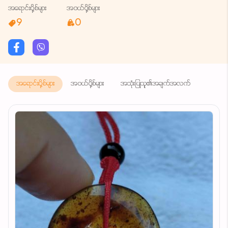
အရောင်းပို့စ်များ
အဝယ်ပို့စ်များ
9
0
အရောင်းပို့စ်များ
အဝယ်ပို့စ်များ
အသုံးပြုသူ၏အချက်အလက်