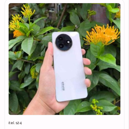
itel s24