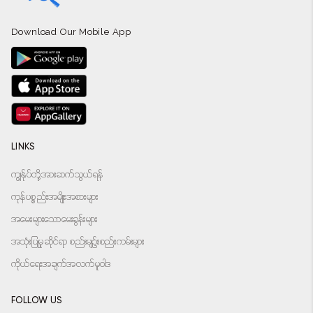
Download Our Mobile App
LINKS
ကျွန်ုပ်တို့အားဆက်သွယ်ရန်
ကုန်ပစ္စည်းအမျိုးအစားများ
အမေးများသောမေးခွန်းများ
အသုံးပြုမှုဆိုင်ရာ စည်းမျဉ်းစည်းကမ်းများ
ကိုယ်ရေးအချက်အလက်မူဝါဒ
FOLLOW US