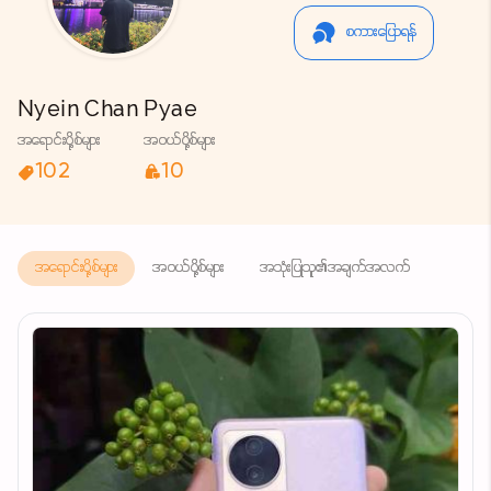
စကားပြောရန်
Nyein Chan Pyae
အရောင်းပို့စ်များ
အဝယ်ပို့စ်များ
102
10
အရောင်းပို့စ်များ
အဝယ်ပို့စ်များ
အသုံးပြုသူ၏အချက်အလက်