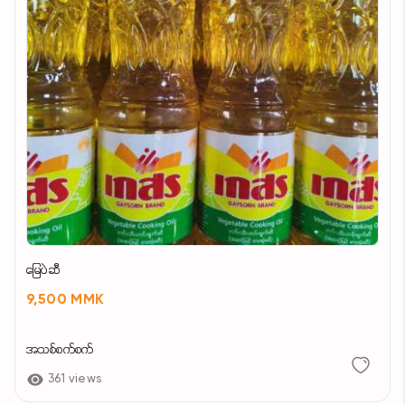
မြေပဲဆီ
9,500 MMK
အသစ်စက်စက်
361 views