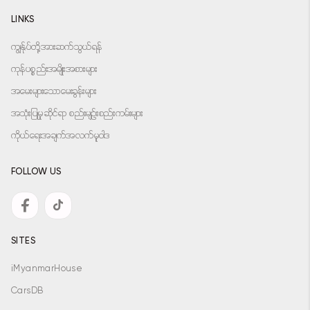
LINKS
ကျွန်ုပ်တို့အားဆက်သွယ်ရန်
ကုန်ပစ္စည်းအမျိုးအစားများ
အမေးများသောမေးခွန်းများ
အသုံးပြုမှုဆိုင်ရာ စည်းမျဉ်းစည်းကမ်းများ
ကိုယ်ရေးအချက်အလက်မူဝါဒ
FOLLOW US
SITES
iMyanmarHouse
CarsDB